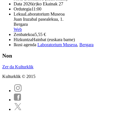
Data
2026(e)ko Ekainak 27
Ordutegia
11:00
Lekua
Laboratorium Museoa
Juan Irazabal pasealekua, 1.
Bergara
Web
Zenbatekoa
5,55 €
Hizkuntza
Hainbat (euskara barne)
Ikusi agenda
Laboratorium Museoa
,
Bergara
Non
Zer da Kulturklik
Kulturklik © 2015