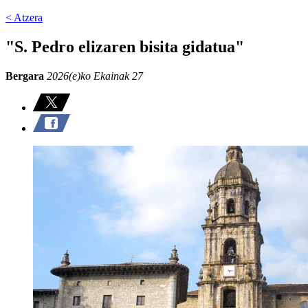
< Atzera
"S. Pedro elizaren bisita gidatua"
Bergara
2026(e)ko Ekainak 27