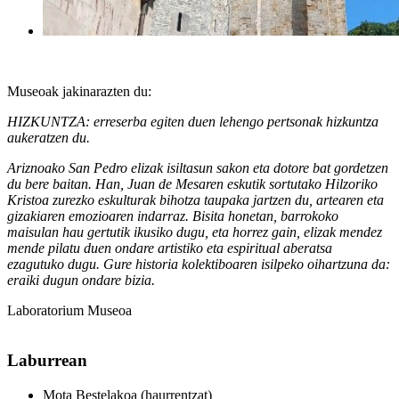
Museoak jakinarazten du:
HIZKUNTZA: erreserba egiten duen lehengo pertsonak hizkuntza
aukeratzen du.
Ariznoako San Pedro elizak isiltasun sakon eta dotore bat gordetzen
du bere baitan. Han, Juan de Mesaren eskutik sortutako Hilzoriko
Kristoa zurezko eskulturak bihotza taupaka jartzen du, artearen eta
gizakiaren emozioaren indarraz. Bisita honetan, barrokoko
maisulan hau gertutik ikusiko dugu, eta horrez gain, elizak mendez
mende pilatu duen ondare artistiko eta espiritual aberatsa
ezagutuko dugu. Gure historia kolektiboaren isilpeko oihartzuna da:
eraiki dugun ondare bizia.
Laboratorium Museoa
Laburrean
Mota
Bestelakoa (haurrentzat)