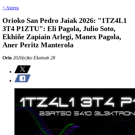
< Atzera
Orioko San Pedro Jaiak 2026: "1TZ4L1
3T4 P1ZTU": Eli Pagola, Julio Soto,
Ekhiñe Zapiain Arlegi, Manex Pagola,
Aner Peritz Manterola
Orio
2026(e)ko Ekainak 28