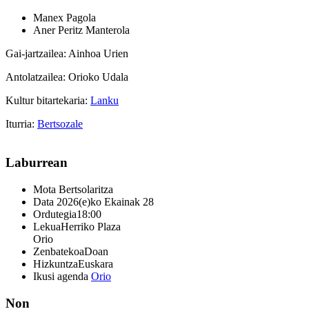
Manex Pagola
Aner Peritz Manterola
Gai-jartzailea: Ainhoa Urien
Antolatzailea: Orioko Udala
Kultur bitartekaria:
Lanku
Iturria:
Bertsozale
Laburrean
Mota
Bertsolaritza
Data
2026(e)ko Ekainak 28
Ordutegia
18:00
Lekua
Herriko Plaza
Orio
Zenbatekoa
Doan
Hizkuntza
Euskara
Ikusi agenda
Orio
Non