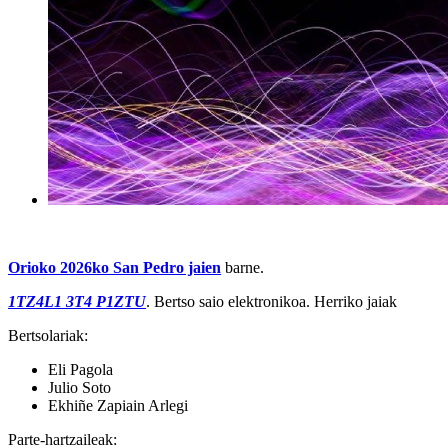
Orioko 2026ko San Pedro jaien
barne.
1TZ4L1 3T4 P1ZTU
. Bertso saio elektronikoa. Herriko jaiak
Bertsolariak:
Eli Pagola
Julio Soto
Ekhiñe Zapiain Arlegi
Parte-hartzaileak: