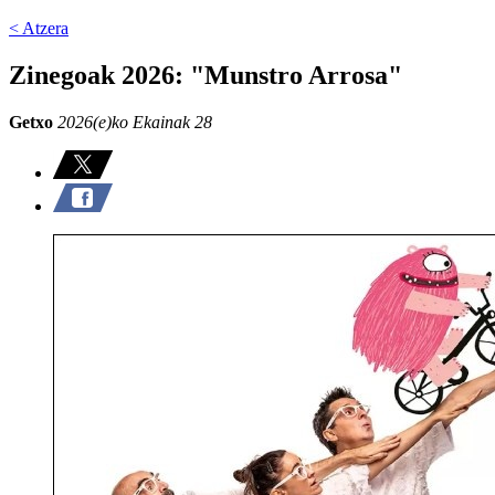
< Atzera
Zinegoak 2026: "Munstro Arrosa"
Getxo
2026(e)ko Ekainak 28