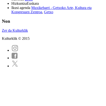
Hizkuntza
Euskara
Ikusi agenda
Muxikebarri - Getxoko Arte, Kultura eta
Kongresuen Zentroa
,
Getxo
Non
Zer da Kulturklik
Kulturklik © 2015