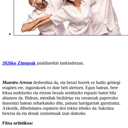
2026ko Zinegoak
jaialdiarekin lankindetzan.
Munstro Arrosa
desberdina da, eta berari horrek ez badio gehiegi
eragiten ere, ingurukoek ez dute beti ulertzen. Egun batean, bere
lekua aurkitzeko eta etxean bezala sentitzeko espazio baten bila
abiatzen da. Bidean, mendiak bizikletaz eta ozeanoak paperezko
itsasontzi batean zeharkatuko ditu, paisaia harrigarriak gurutzatuz.
Azkenik, dibertsitatea ospatzen den tokira iritsiko da: bakoitza
berezia da eta denak zoriontsuak izan daitezke.
Fitxa artistikoa: