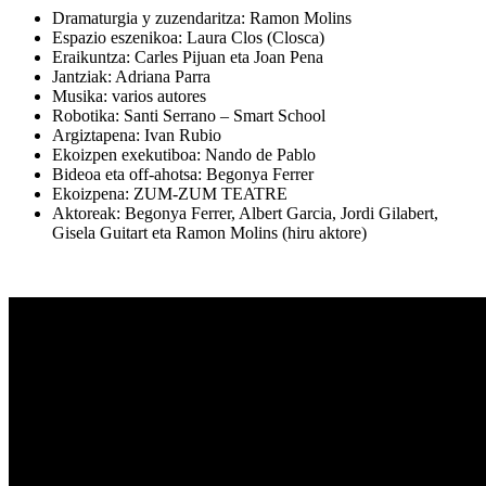
Dramaturgia y zuzendaritza:
Ramon Molins
Espazio eszenikoa:
Laura Clos (Closca)
Eraikuntza:
Carles Pijuan eta Joan Pena
Jantziak:
Adriana Parra
Musika:
varios autores
Robotika:
Santi Serrano – Smart School
Argiztapena:
Ivan Rubio
Ekoizpen exekutiboa:
Nando de Pablo
Bideoa eta off-ahotsa:
Begonya Ferrer
Ekoizpena:
ZUM-ZUM TEATRE
Aktoreak: Begonya Ferrer, Albert Garcia, Jordi Gilabert,
Gisela Guitart eta Ramon Molins (hiru aktore)