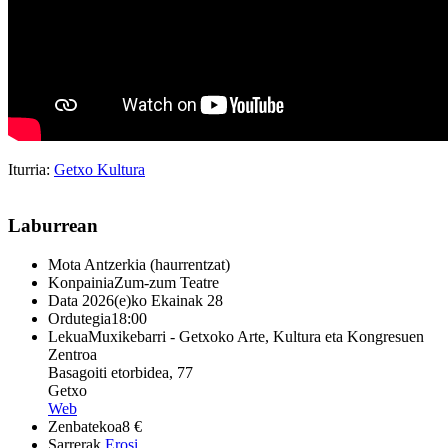
Iturria:
Getxo Kultura
Laburrean
Mota
Antzerkia (haurrentzat)
Konpainia
Zum-zum Teatre
Data
2026(e)ko Ekainak 28
Ordutegia
18:00
Lekua
Muxikebarri - Getxoko Arte, Kultura eta Kongresuen
Zentroa
Basagoiti etorbidea, 77
Getxo
Web
Zenbatekoa
8 €
Sarrerak
Erosi