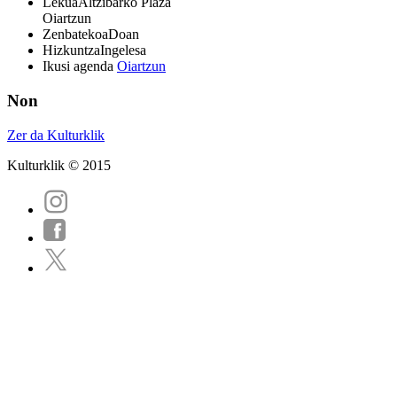
Lekua
Altzibarko Plaza
Oiartzun
Zenbatekoa
Doan
Hizkuntza
Ingelesa
Ikusi agenda
Oiartzun
Non
Zer da Kulturklik
Kulturklik © 2015