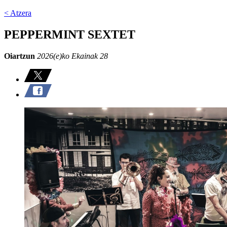
< Atzera
PEPPERMINT SEXTET
Oiartzun
2026(e)ko Ekainak 28