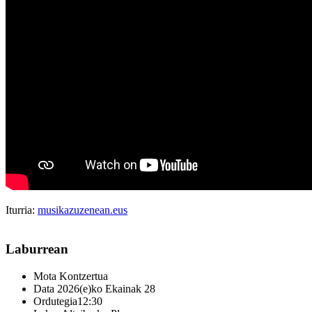
Iturria:
musikazuzenean.eus
Laburrean
Mota
Kontzertua
Data
2026(e)ko Ekainak 28
Ordutegia
12:30