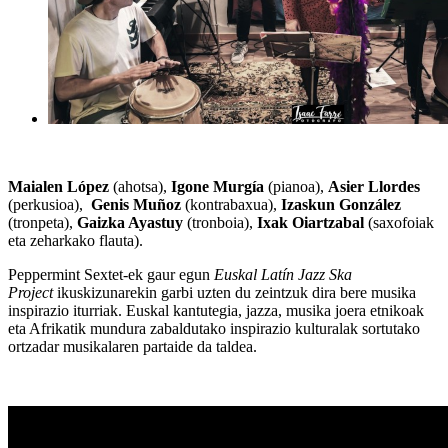
Maialen López
(ahotsa),
Igone Murgía
(pianoa),
Asier Llordes
(perkusioa),
Genis Muñoz
(kontrabaxua),
Izaskun González
(tronpeta),
Gaizka Ayastuy
(tronboia),
Ixak Oiartzabal
(saxofoiak
eta zeharkako flauta).
Peppermint Sextet-ek gaur egun
Euskal Latín Jazz Ska
Project
ikuskizunarekin garbi uzten du zeintzuk dira bere musika
inspirazio iturriak. Euskal kantutegia, jazza, musika joera etnikoak
eta Afrikatik mundura zabaldutako inspirazio kulturalak sortutako
ortzadar musikalaren partaide da taldea.