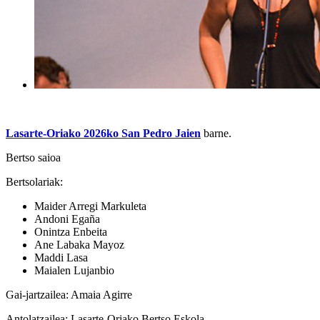
Lasarte-Oriako 2026ko San Pedro Jaien
barne.
Bertso saioa
Bertsolariak:
Maider Arregi Markuleta
Andoni Egaña
Onintza Enbeita
Ane Labaka Mayoz
Maddi Lasa
Maialen Lujanbio
Gai-jartzailea: Amaia Agirre
Antolatzailea: Lasarte-Oriako Bertso Eskola