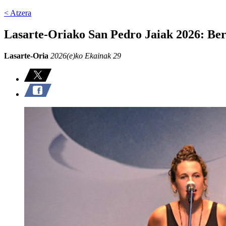
< Atzera
Lasarte-Oriako San Pedro Jaiak 2026: Bert
Lasarte-Oria
2026(e)ko Ekainak 29