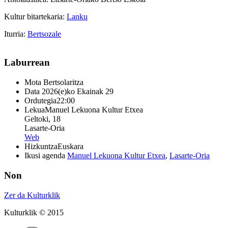
Kultur bitartekaria:
Lanku
Iturria:
Bertsozale
Laburrean
Mota
Bertsolaritza
Data
2026(e)ko Ekainak 29
Ordutegia
22:00
Lekua
Manuel Lekuona Kultur Etxea
Geltoki, 18
Lasarte-Oria
Web
Hizkuntza
Euskara
Ikusi agenda
Manuel Lekuona Kultur Etxea
,
Lasarte-Oria
Non
Zer da Kulturklik
Kulturklik © 2015