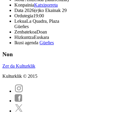
Konpainia
Katxiporreta
Data
2026(e)ko Ekainak 29
Ordutegia
19:00
Lekua
La Quadra, Plaza
Güeñes
Zenbatekoa
Doan
Hizkuntza
Euskara
Ikusi agenda
Güeñes
Non
Zer da Kulturklik
Kulturklik © 2015