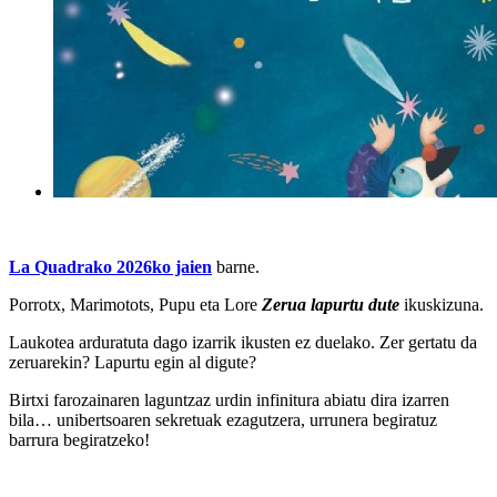
La Quadrako 2026ko jaien
barne.
Porrotx, Marimotots, Pupu eta Lore
Zerua lapurtu dute
ikuskizuna.
Laukotea arduratuta dago izarrik ikusten ez duelako. Zer gertatu da
zeruarekin? Lapurtu egin al digute?
Birtxi farozainaren laguntzaz urdin infinitura abiatu dira izarren
bila… unibertsoaren sekretuak ezagutzera, urrunera begiratuz
barrura begiratzeko!