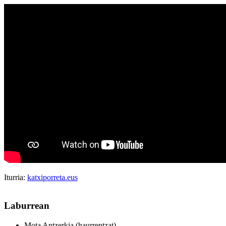
Iturria:
katxiporreta.eus
Laburrean
Mota
Antzerkia (haurrentzat)