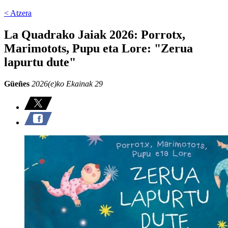
< Atzera
La Quadrako Jaiak 2026: Porrotx,
Marimotots, Pupu eta Lore: "Zerua
lapurtu dute"
Güeñes
2026(e)ko Ekainak 29