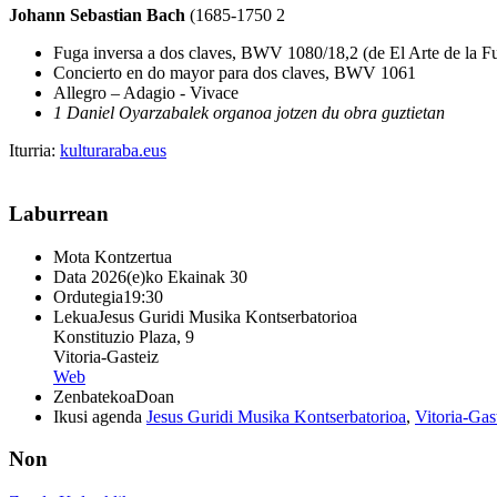
Johann Sebastian Bach
(1685-1750 2
Fuga inversa a dos claves, BWV 1080/18,2 (de El Arte de la
Concierto en do mayor para dos claves, BWV 1061
Allegro – Adagio - Vivace
1 Daniel Oyarzabalek organoa jotzen du obra guztietan
Iturria:
kulturaraba.eus
Laburrean
Mota
Kontzertua
Data
2026(e)ko Ekainak 30
Ordutegia
19:30
Lekua
Jesus Guridi Musika Kontserbatorioa
Konstituzio Plaza, 9
Vitoria-Gasteiz
Web
Zenbatekoa
Doan
Ikusi agenda
Jesus Guridi Musika Kontserbatorioa
,
Vitoria-Gas
Non