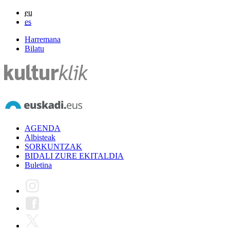
eu
es
Harremana
Bilatu
AGENDA
Albisteak
SORKUNTZAK
BIDALI ZURE EKITALDIA
Buletina