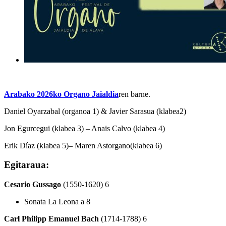
Arabako 2026ko Organo Jaialdia
ren barne.
Daniel Oyarzabal
(organoa 1)
& Javier Sarasua
(
klabea
2)
Jon Egurcegui
(
klabea
3)
– Anais Calvo
(
klabea
4)
Erik Díaz
(
klabea
5)
– Maren Astorgano
(
klabea
6)
Egitaraua:
Cesario Gussago
(1550-1620) 6
Sonata La Leona a 8
Carl Philipp Emanuel Bach
(1714-1788) 6