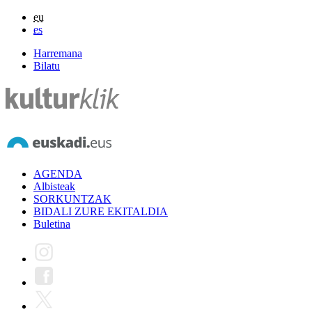
eu
es
Harremana
Bilatu
AGENDA
Albisteak
SORKUNTZAK
BIDALI ZURE EKITALDIA
Buletina