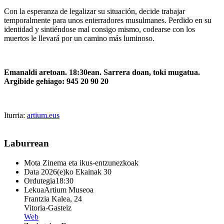
Con la esperanza de legalizar su situación, decide trabajar
temporalmente para unos enterradores musulmanes. Perdido en su
identidad y sintiéndose mal consigo mismo, codearse con los
muertos le llevará por un camino más luminoso.
Emanaldi aretoan. 18:30ean. Sarrera doan, toki mugatua.
Argibide gehiago: 945 20 90 20
Iturria:
artium.eus
Laburrean
Mota
Zinema eta ikus-entzunezkoak
Data
2026(e)ko Ekainak 30
Ordutegia
18:30
Lekua
Artium Museoa
Frantzia Kalea, 24
Vitoria-Gasteiz
Web