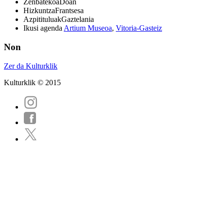
Zenbatekoa
Doan
Hizkuntza
Frantsesa
Azpitituluak
Gaztelania
Ikusi agenda
Artium Museoa
,
Vitoria-Gasteiz
Non
Zer da Kulturklik
Kulturklik © 2015