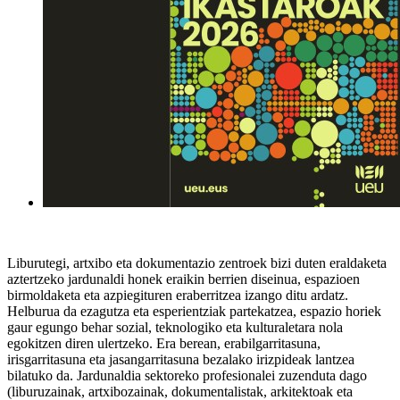
Liburutegi, artxibo eta dokumentazio zentroek bizi duten eraldaketa
aztertzeko jardunaldi honek eraikin berrien diseinua, espazioen
birmoldaketa eta azpiegituren eraberritzea izango ditu ardatz.
Helburua da ezagutza eta esperientziak partekatzea, espazio horiek
gaur egungo behar sozial, teknologiko eta kulturaletara nola
egokitzen diren ulertzeko. Era berean, erabilgarritasuna,
irisgarritasuna eta jasangarritasuna bezalako irizpideak lantzea
bilatuko da. Jardunaldia sektoreko profesionalei zuzenduta dago
(liburuzainak, artxibozainak, dokumentalistak, arkitektoak eta