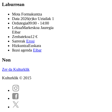
Laburrean
Mota
Formakuntza
Data
2026(e)ko Uztailak 1
Ordutegia
09:00 - 14:00
Lekua
Markeskoa Jauregia
Eibar
Zenbatekoa
12 €
Sarrerak
Erosi
Hizkuntza
Euskara
Ikusi agenda
Eibar
Non
Zer da Kulturklik
Kulturklik © 2015