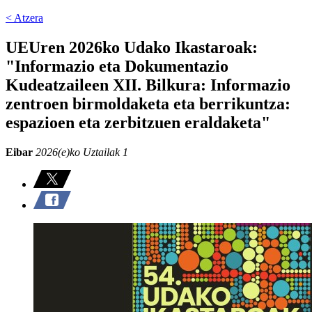
< Atzera
UEUren 2026ko Udako Ikastaroak:
"Informazio eta Dokumentazio
Kudeatzaileen XII. Bilkura: Informazio
zentroen birmoldaketa eta berrikuntza:
espazioen eta zerbitzuen eraldaketa"
Eibar
2026(e)ko Uztailak 1