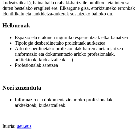
kudeatzaileak), baina baita erabaki-hartzaile publikoei eta interesa
duten bestelako eragileei ere. Elkargune gisa, etorkizuneko erronkak
identifikatu eta lankidetza-aukerak sustatzeko balioko du.
Helburuak
Espazio eta erakinen inguruko esperientziak elkarbanatzea
Tipologia desberdinetako proiektuak aurkeztea
Arlo desberdinetako profesionalak harremanetan jartzea
(informazio eta dokumentazio arloko profesionalak,
arkitektoak, kudeatzaileak …)
Profesionalak saretzea
Nori zuzenduta
Informazio eta dokumentazio arloko profesionalak,
arkitektoak, kudeatzaileak.
Iturria:
ueu.eus