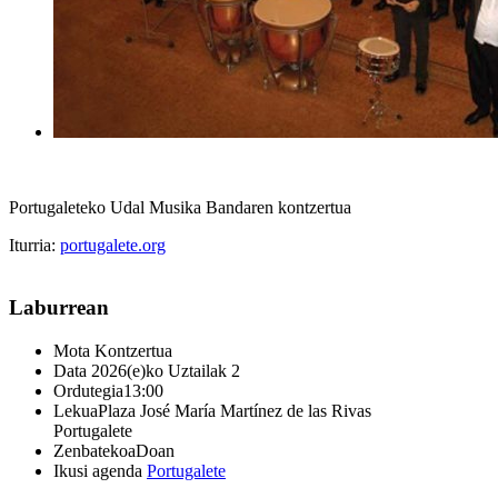
Portugaleteko Udal Musika Bandaren kontzertua
Iturria:
portugalete.org
Laburrean
Mota
Kontzertua
Data
2026(e)ko Uztailak 2
Ordutegia
13:00
Lekua
Plaza José María Martínez de las Rivas
Portugalete
Zenbatekoa
Doan
Ikusi agenda
Portugalete