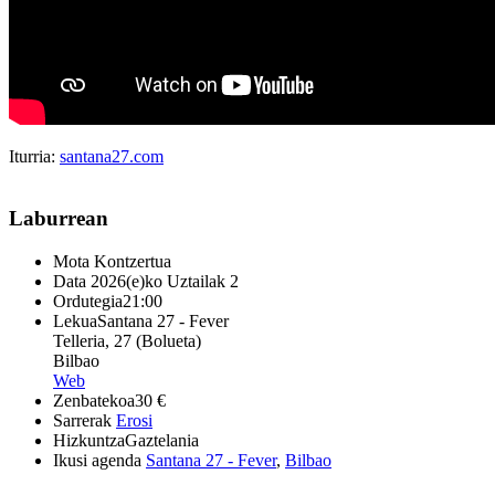
Iturria:
santana27.com
Laburrean
Mota
Kontzertua
Data
2026(e)ko Uztailak 2
Ordutegia
21:00
Lekua
Santana 27 - Fever
Telleria, 27 (Bolueta)
Bilbao
Web
Zenbatekoa
30 €
Sarrerak
Erosi
Hizkuntza
Gaztelania
Ikusi agenda
Santana 27 - Fever
,
Bilbao