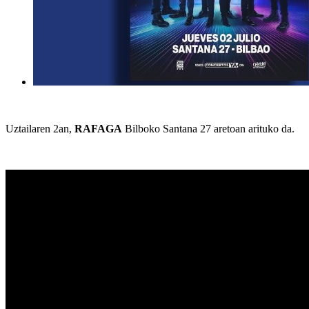
Uztailaren 2an,
RAFAGA
Bilboko Santana 27 aretoan arituko da.