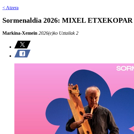
< Atzera
Sormenaldia 2026: MIXEL ETXEKOPAR
Markina-Xemein
2026(e)ko Uztailak 2