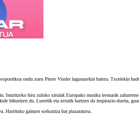
poetikoa ondu zuen Pierre Vissler lagunarekin batera. Txoriekin badu h
tu. Isturitzeko hiru zuloko xirulak Europako musika tresnarik zaharrene
kide bihurtzen du. Lurretik eta zerutik hartzen du inspirazio-iturria, g
a. Harrituko gaituen sorkuntza bat plazaratzea.