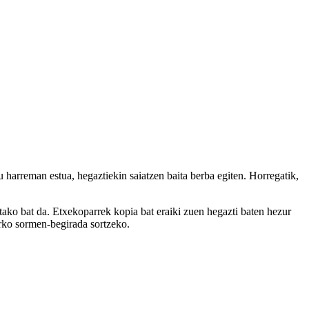
arreman estua, hegaztiekin saiatzen baita berba egiten. Horregatik,
tako bat da. Etxekoparrek kopia bat eraiki zuen hegazti baten hezur
aurko sormen-begirada sortzeko.