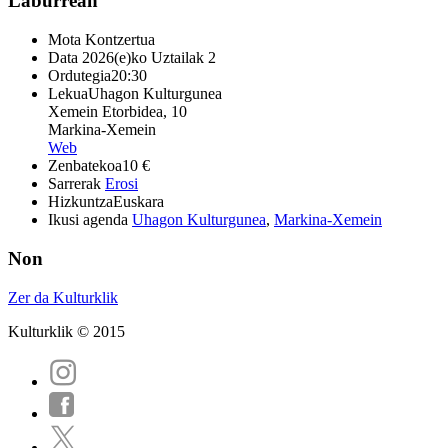
Laburrean
Mota
Kontzertua
Data
2026(e)ko Uztailak 2
Ordutegia
20:30
Lekua
Uhagon Kulturgunea
Xemein Etorbidea, 10
Markina-Xemein
Web
Zenbatekoa
10 €
Sarrerak
Erosi
Hizkuntza
Euskara
Ikusi agenda
Uhagon Kulturgunea
,
Markina-Xemein
Non
Zer da Kulturklik
Kulturklik © 2015