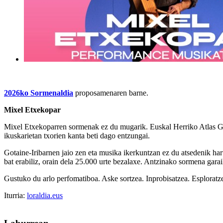
2026ko Sormenaldia
proposamenaren barne.
Mixel Etxekopar
Mixel Etxekoparren sormenak ez du mugarik. Euskal Herriko Atlas Geo
ikuskarietan txorien kanta beti dago entzungai.
Gotaine-Iribarnen jaio zen eta musika ikerkuntzan ez du atsedenik har
bat erabiliz, orain dela 25.000 urte bezalaxe. Antzinako sormena garai
Gustuko du arlo perfomatiboa. Aske sortzea. Inprobisatzea. Esploratze
Iturria:
loraldia.eus