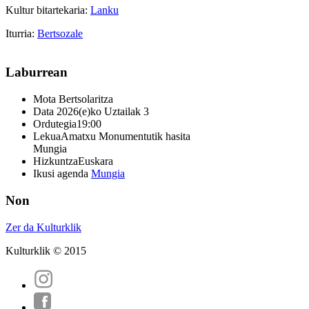
Kultur bitartekaria:
Lanku
Iturria:
Bertsozale
Laburrean
Mota
Bertsolaritza
Data
2026(e)ko Uztailak 3
Ordutegia
19:00
Lekua
Amatxu Monumentutik hasita
Mungia
Hizkuntza
Euskara
Ikusi agenda
Mungia
Non
Zer da Kulturklik
Kulturklik © 2015