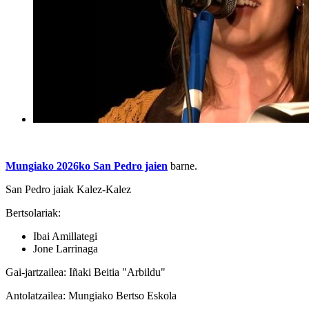
Mungiako 2026ko San Pedro jaien
barne.
San Pedro jaiak Kalez-Kalez
Bertsolariak:
Ibai Amillategi
Jone Larrinaga
Gai-jartzailea: Iñaki Beitia "Arbildu"
Antolatzailea: Mungiako Bertso Eskola