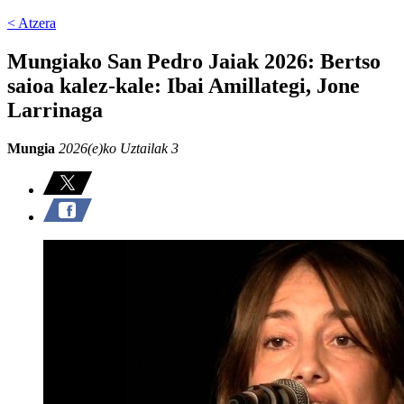
< Atzera
Mungiako San Pedro Jaiak 2026: Bertso
saioa kalez-kale: Ibai Amillategi, Jone
Larrinaga
Mungia
2026(e)ko Uztailak 3