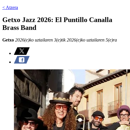
< Atzera
Getxo Jazz 2026: El Puntillo Canalla
Brass Band
Getxo
2026(e)ko uztailaren 3(e)tik 2026(e)ko uztailaren 5(e)ra