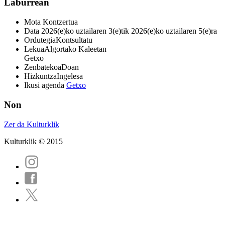
Laburrean
Mota
Kontzertua
Data
2026(e)ko uztailaren 3(e)tik 2026(e)ko uztailaren 5(e)ra
Ordutegia
Kontsultatu
Lekua
Algortako Kaleetan
Getxo
Zenbatekoa
Doan
Hizkuntza
Ingelesa
Ikusi agenda
Getxo
Non
Zer da Kulturklik
Kulturklik © 2015