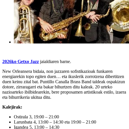
2026ko Getxo Jazz
jaialdiaren barne.
New Orleansera bidaia, non jazzaren sofistikazioak funkaren
energiarekin topo egiten duen… eta ikuslerik zorrotzena dibertitzen
duen keinu zital bat. Puntillo Canalla Brass Band taldeak ospakizun
dotore, zirraragarri eta bakar bihurtzen ditu kaleak. 20 urteko
nazioarteko ibilbidearekin, bere proposamen artistikoak estilo, izaera
eta bihurrikeria ukitua ditu.
Kalejirak:
Ostirala 3, 19:00 – 21:00
Larunbata 4, 13:00 – 14:30 eta 19:00 – 21:00
Igandea 5, 13:00 – 14:30