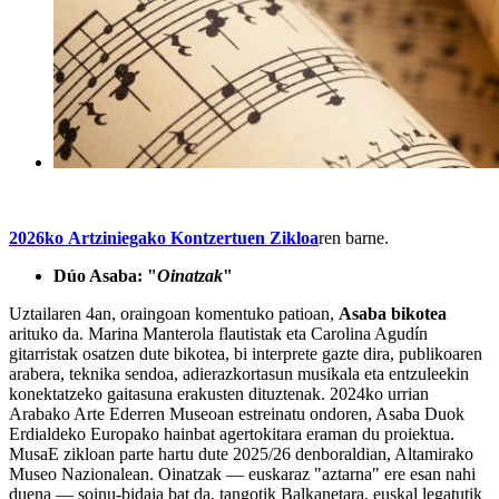
2026ko Artziniegako Kontzertuen Zikloa
ren barne.
Dúo Asaba: "
Oinatzak
"
Uztailaren 4an, oraingoan komentuko patioan,
Asaba bikotea
arituko da. Marina Manterola flautistak eta Carolina Agudín
gitarristak osatzen dute bikotea, bi interprete gazte dira, publikoaren
arabera, teknika sendoa, adierazkortasun musikala eta entzuleekin
konektatzeko gaitasuna erakusten dituztenak. 2024ko urrian
Arabako Arte Ederren Museoan estreinatu ondoren, Asaba Duok
Erdialdeko Europako hainbat agertokitara eraman du proiektua.
MusaE zikloan parte hartu dute 2025/26 denboraldian, Altamirako
Museo Nazionalean. Oinatzak — euskaraz "aztarna" ere esan nahi
duena — soinu-bidaia bat da, tangotik Balkanetara, euskal legatutik