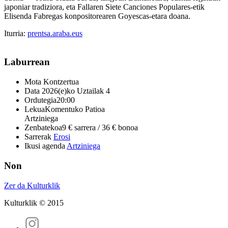
japoniar tradiziora, eta Fallaren Siete Canciones Populares-etik
Elisenda Fabregas konpositorearen Goyescas-etara doana.
Iturria:
prentsa.araba.eus
Laburrean
Mota
Kontzertua
Data
2026(e)ko Uztailak 4
Ordutegia
20:00
Lekua
Komentuko Patioa
Artziniega
Zenbatekoa
9 € sarrera / 36 € bonoa
Sarrerak
Erosi
Ikusi agenda
Artziniega
Non
Zer da Kulturklik
Kulturklik © 2015