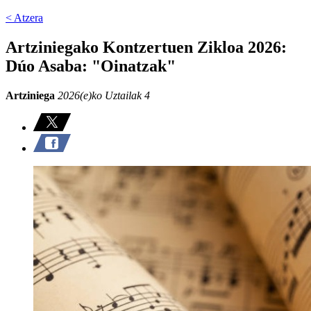
< Atzera
Artziniegako Kontzertuen Zikloa 2026:
Dúo Asaba: "Oinatzak"
Artziniega
2026(e)ko Uztailak 4