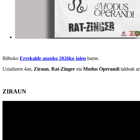
Bilboko
Errekalde auzoko 2026ko jaien
barne.
Uztailaren 4an,
Ziraun
,
Rat-Zinger
eta
Modus Operandi
taldeak ar
ZIRAUN