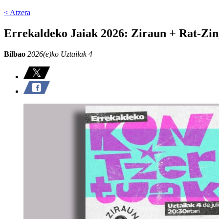
< Atzera
Errekaldeko Jaiak 2026: Ziraun + Rat-Zi
Bilbao
2026(e)ko Uztailak 4