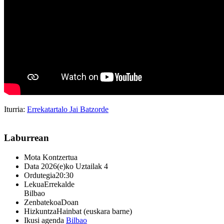
Iturria:
Errekatartalo Jai Batzorde
Laburrean
Mota
Kontzertua
Data
2026(e)ko Uztailak 4
Ordutegia
20:30
Lekua
Errekalde
Bilbao
Zenbatekoa
Doan
Hizkuntza
Hainbat (euskara barne)
Ikusi agenda
Bilbao