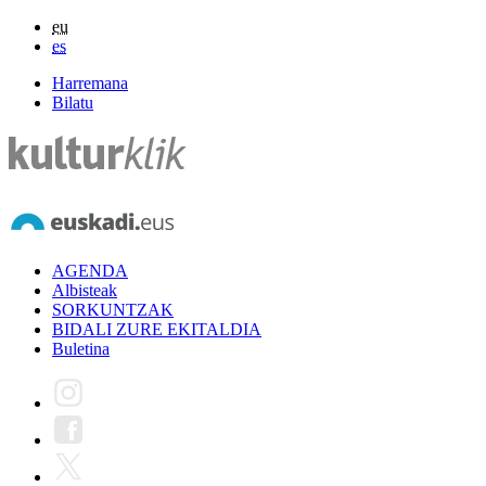
eu
es
Harremana
Bilatu
AGENDA
Albisteak
SORKUNTZAK
BIDALI ZURE EKITALDIA
Buletina