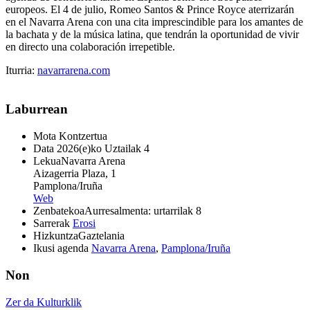
europeos. El 4 de julio, Romeo Santos & Prince Royce aterrizarán
en el Navarra Arena con una cita imprescindible para los amantes de
la bachata y de la música latina, que tendrán la oportunidad de vivir
en directo una colaboración irrepetible.
Iturria:
navarrarena.com
Laburrean
Mota
Kontzertua
Data
2026(e)ko Uztailak 4
Lekua
Navarra Arena
Aizagerria Plaza, 1
Pamplona/Iruña
Web
Zenbatekoa
Aurresalmenta: urtarrilak 8
Sarrerak
Erosi
Hizkuntza
Gaztelania
Ikusi agenda
Navarra Arena
,
Pamplona/Iruña
Non
Zer da Kulturklik