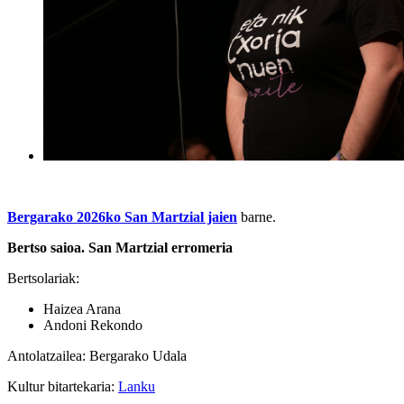
Bergarako 2026ko San Martzial jaien
barne.
Bertso saioa. San Martzial erromeria
Bertsolariak:
Haizea Arana
Andoni Rekondo
Antolatzailea: Bergarako Udala
Kultur bitartekaria:
Lanku