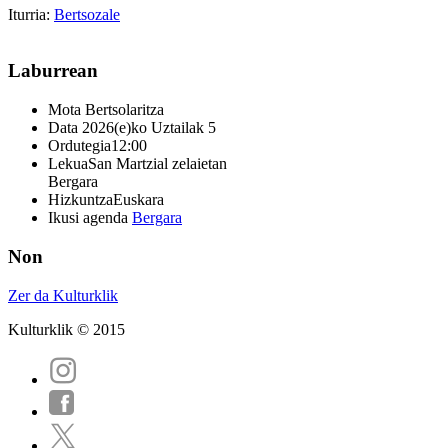
Iturria:
Bertsozale
Laburrean
Mota
Bertsolaritza
Data
2026(e)ko Uztailak 5
Ordutegia
12:00
Lekua
San Martzial zelaietan
Bergara
Hizkuntza
Euskara
Ikusi agenda
Bergara
Non
Zer da Kulturklik
Kulturklik © 2015