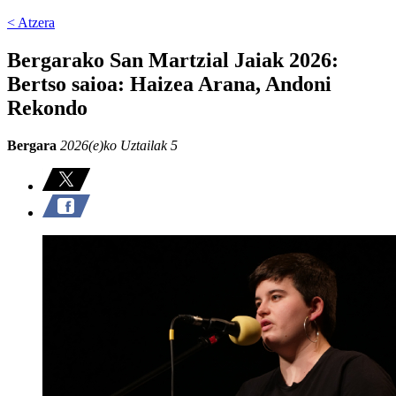
< Atzera
Bergarako San Martzial Jaiak 2026:
Bertso saioa: Haizea Arana, Andoni
Rekondo
Bergara
2026(e)ko Uztailak 5