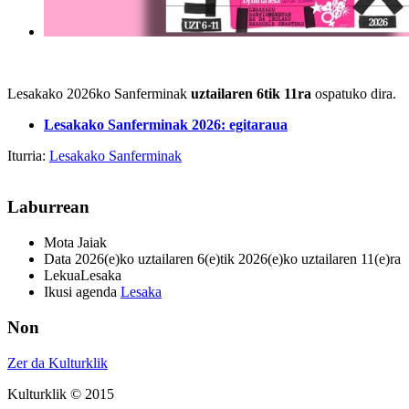
Lesakako 2026ko Sanferminak
uztailaren 6tik 11ra
ospatuko dira.
Lesakako Sanferminak 2026: egitaraua
Iturria:
Lesakako Sanferminak
Laburrean
Mota
Jaiak
Data
2026(e)ko uztailaren 6(e)tik 2026(e)ko uztailaren 11(e)ra
Lekua
Lesaka
Ikusi agenda
Lesaka
Non
Zer da Kulturklik
Kulturklik © 2015