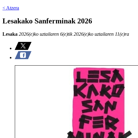
< Atzera
Lesakako Sanferminak 2026
Lesaka
2026(e)ko uztailaren 6(e)tik 2026(e)ko uztailaren 11(e)ra