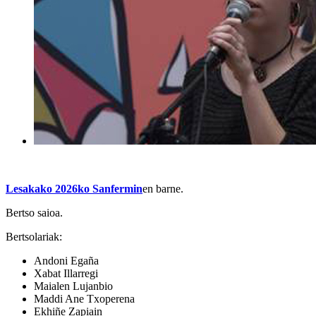
Lesakako 2026ko Sanfermin
en barne.
Bertso saioa.
Bertsolariak:
Andoni Egaña
Xabat Illarregi
Maialen Lujanbio
Maddi Ane Txoperena
Ekhiñe Zapiain