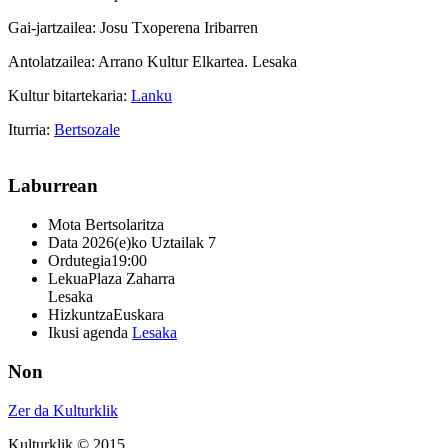
Gai-jartzailea: Josu Txoperena Iribarren
Antolatzailea: Arrano Kultur Elkartea. Lesaka
Kultur bitartekaria:
Lanku
Iturria:
Bertsozale
Laburrean
Mota
Bertsolaritza
Data
2026(e)ko Uztailak 7
Ordutegia
19:00
Lekua
Plaza Zaharra
Lesaka
Hizkuntza
Euskara
Ikusi agenda
Lesaka
Non
Zer da Kulturklik
Kulturklik © 2015