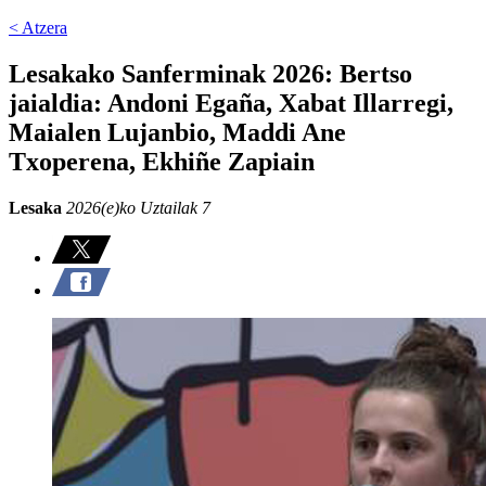
< Atzera
Lesakako Sanferminak 2026: Bertso
jaialdia: Andoni Egaña, Xabat Illarregi,
Maialen Lujanbio, Maddi Ane
Txoperena, Ekhiñe Zapiain
Lesaka
2026(e)ko Uztailak 7