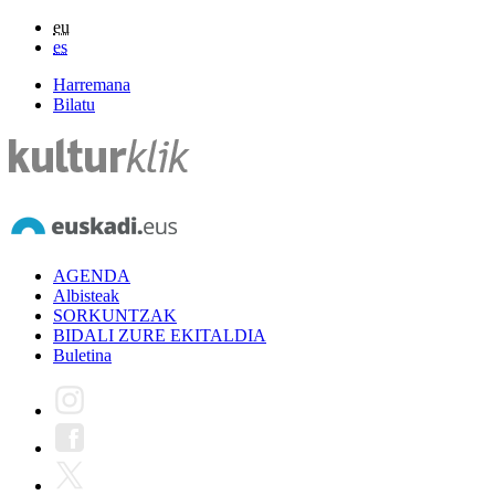
eu
es
Harremana
Bilatu
AGENDA
Albisteak
SORKUNTZAK
BIDALI ZURE EKITALDIA
Buletina