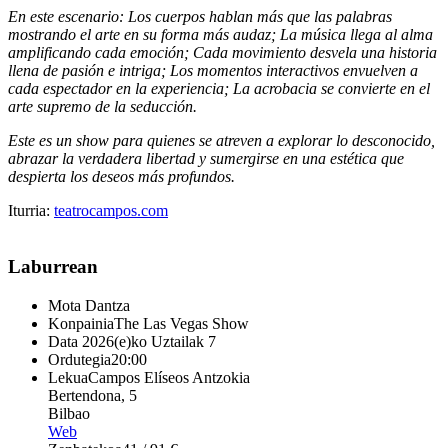
En este escenario: Los cuerpos hablan más que las palabras
mostrando el arte en su forma más audaz; La música llega al alma
amplificando cada emoción; Cada movimiento desvela una historia
llena de pasión e intriga; Los momentos interactivos envuelven a
cada espectador en la experiencia; La acrobacia se convierte en el
arte supremo de la seducción.
Este es un show para quienes se atreven a explorar lo desconocido,
abrazar la verdadera libertad y sumergirse en una estética que
despierta los deseos más profundos.
Iturria:
teatrocampos.com
Laburrean
Mota
Dantza
Konpainia
The Las Vegas Show
Data
2026(e)ko Uztailak 7
Ordutegia
20:00
Lekua
Campos Elíseos Antzokia
Bertendona, 5
Bilbao
Web