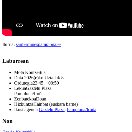
Iturria:
sanferminespamplona.es
Laburrean
Mota
Kontzertua
Data
2026(e)ko Uztailak 8
Ordutegia
23:45 + 00:50
Lekua
Gaztelu Plaza
Pamplona/Iruña
Zenbatekoa
Doan
Hizkuntza
Hainbat (euskara barne)
Ikusi agenda
Gaztelu Plaza
,
Pamplona/Iruña
Non