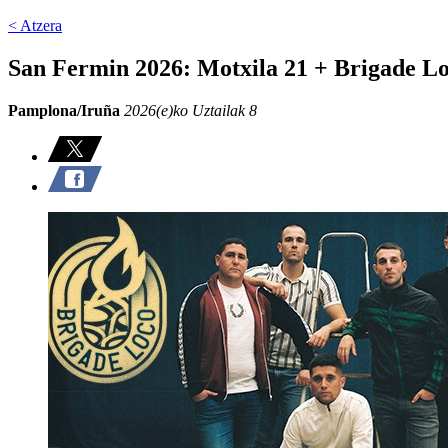
< Atzera
San Fermin 2026: Motxila 21 + Brigade L
Pamplona/Iruña
2026(e)ko Uztailak 8