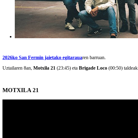
2026ko San Fermin jaietako egitaraua
ren barruan.
Uztailaren 8an,
Motxila 21
(23:45) eta
Brigade Loco
(00:50) taldeak
MOTXILA 21