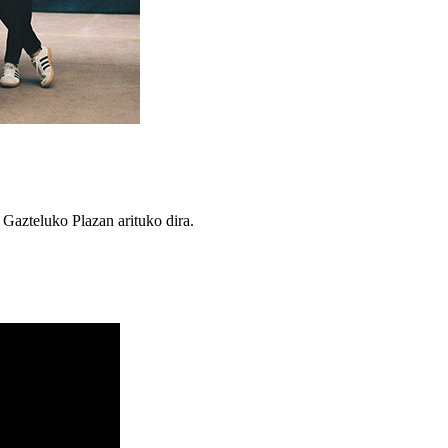
 Gazteluko Plazan arituko dira.