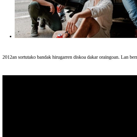
2012an sortutako bandak hirugarren diskoa dakar oraingoan. Lan berri 