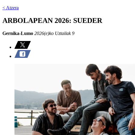
< Atzera
ARBOLAPEAN 2026: SUEDER
Gernika-Lumo
2026(e)ko Uztailak 9