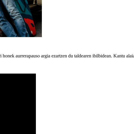
honek aurrerapauso argia ezartzen du taldearen ibilbidean. Kantu alaiak