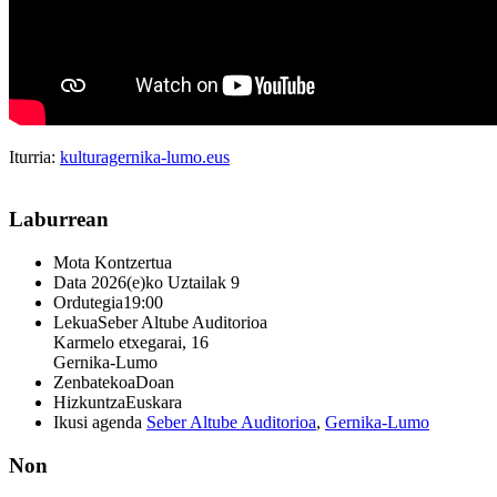
Iturria:
kulturagernika-lumo.eus
Laburrean
Mota
Kontzertua
Data
2026(e)ko Uztailak 9
Ordutegia
19:00
Lekua
Seber Altube Auditorioa
Karmelo etxegarai, 16
Gernika-Lumo
Zenbatekoa
Doan
Hizkuntza
Euskara
Ikusi agenda
Seber Altube Auditorioa
,
Gernika-Lumo
Non