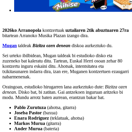
2026ko Arranopola
kontzertuak
uztailaren 2tik abuztuaren 27ra
bitartean Arranoko Musika Plazan izango dira.
Mugan
taldeak
Bizitza ozen denean
diskoa aurkeztuko du.
Sei urteko ibilbidean, Mugan taldeak bi estudioko disko eta
zuzeneko bat kaleratu ditu. Tartean, Euskal Herri osoan zehar 80
kontzertu inguru eskaini ditu. Ahotsak, intentsitatea eta
txikitasunaren indarra dira, izan ere, Muganen kontzertuen ezaugarri
nabarmenenak.
Oraingoan, estudioko hirugarren lana aurkeztuko dute:
Bizitza ozen
denean
. Disko bat, bi zatitan. Gai antzekoen inguruan aritzeko bi
modu. Mundu arrotz baten aurrean, erantzun bakar bat.
Pablo Zurutuza
(ahotsa, gitarra)
Joseba Pastor
(baxua)
Enara Rodriguez
(teklatuak, ahotsa)
Markos Murua
(gitarra)
Ander Murua
(bateria)