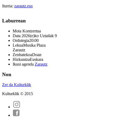
Iturria:
zarautz.eus
Laburrean
Mota
Kontzertua
Data
2026(e)ko Uztailak 9
Ordutegia
20:00
Lekua
Musika Plaza
Zarautz
Zenbatekoa
Doan
Hizkuntza
Euskara
Ikusi agenda
Zarautz
Non
Zer da Kulturklik
Kulturklik © 2015