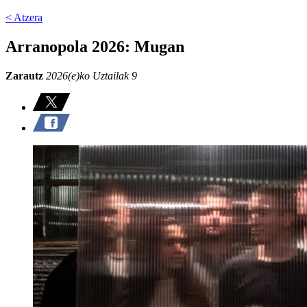
< Atzera
Arranopola 2026: Mugan
Zarautz
2026(e)ko Uztailak 9