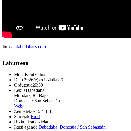
Iturria:
dabadabass.com
Laburrean
Mota
Kontzertua
Data
2026(e)ko Uztailak 9
Ordutegia
20:30
Lekua
Dabadaba
Mundaiz, 8 - Bajo
Donostia / San Sebastián
Web
Zenbatekoa
15 / 18 €
Sarrerak
Erosi
Hizkuntza
Gaztelania
Ikusi agenda
Dabadaba
,
Donostia / San Sebastián