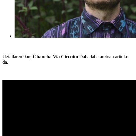
Uztailaren 9an,
Chancha Via Circuito
Dabadaba aretoan arituko
da.