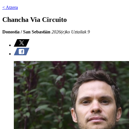
< Atzera
Chancha Via Circuito
Donostia / San Sebastián
2026(e)ko Uztailak 9