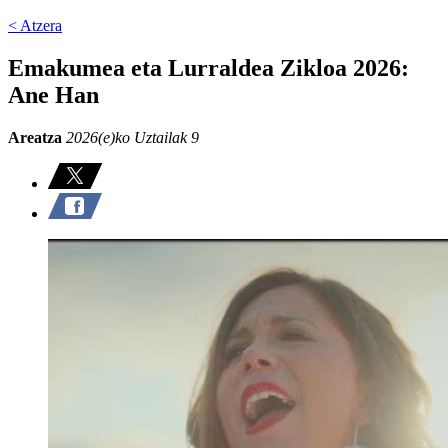
< Atzera
Emakumea eta Lurraldea Zikloa 2026:
Ane Han
Areatza
2026(e)ko Uztailak 9