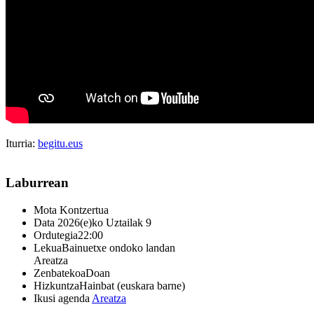
Iturria:
begitu.eus
Laburrean
Mota
Kontzertua
Data
2026(e)ko Uztailak 9
Ordutegia
22:00
Lekua
Bainuetxe ondoko landan
Areatza
Zenbatekoa
Doan
Hizkuntza
Hainbat (euskara barne)
Ikusi agenda
Areatza