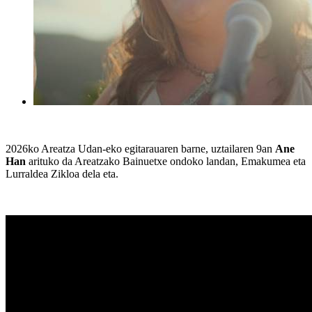
2026ko Areatza Udan-eko egitarauaren barne, uztailaren 9an
Ane
Han
arituko da Areatzako Bainuetxe ondoko landan, Emakumea eta
Lurraldea Zikloa dela eta.