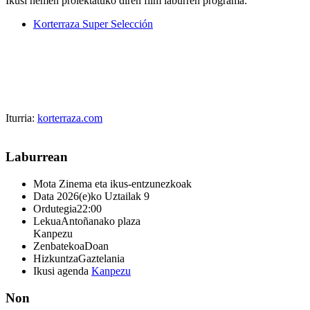
Ikusi hemen proiektatuko diren film laburren programa:
Korterraza Super Selección
Iturria:
korterraza.com
Laburrean
Mota
Zinema eta ikus-entzunezkoak
Data
2026(e)ko Uztailak 9
Ordutegia
22:00
Lekua
Antoñanako plaza
Kanpezu
Zenbatekoa
Doan
Hizkuntza
Gaztelania
Ikusi agenda
Kanpezu
Non