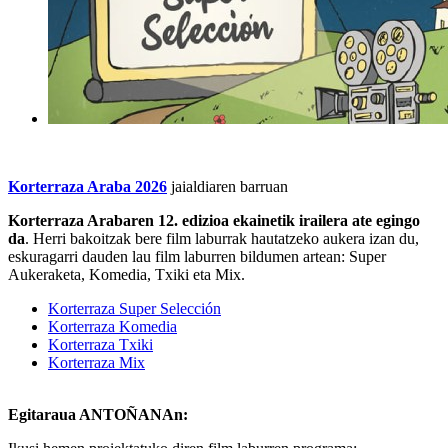
Korterraza Araba 202
6
jaialdiaren barruan
Korterraza Araba
ren 12. edizioa ekainetik irailera ate egingo
da
. Herri bakoitzak bere film laburrak hautatzeko aukera izan du,
eskuragarri dauden lau film laburren bildumen artean: Super
Aukeraketa, Komedia, Txiki eta Mix.
Korterraza Super Selección
Korterraza Komedia
Korterraza Txiki
Korterraza Mix
Egitaraua ANTOÑANAn: