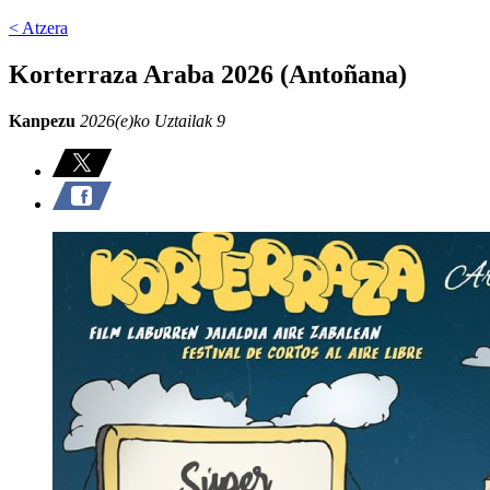
< Atzera
Korterraza Araba 2026 (Antoñana)
Kanpezu
2026(e)ko Uztailak 9