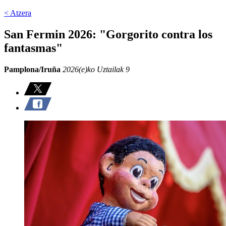
< Atzera
San Fermin 2026: "Gorgorito contra los
fantasmas"
Pamplona/Iruña
2026(e)ko Uztailak 9