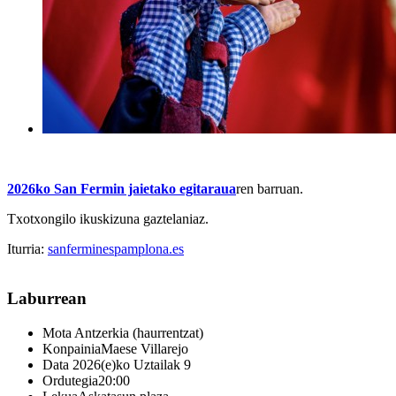
2026ko San Fermin jaietako egitaraua
ren barruan.
Txotxongilo ikuskizuna gaztelaniaz.
Iturria:
sanferminespamplona.es
Laburrean
Mota
Antzerkia (haurrentzat)
Konpainia
Maese Villarejo
Data
2026(e)ko Uztailak 9
Ordutegia
20:00