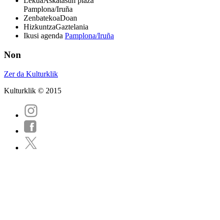
Lekua
Askatasun plaza
Pamplona/Iruña
Zenbatekoa
Doan
Hizkuntza
Gaztelania
Ikusi agenda
Pamplona/Iruña
Non
Zer da Kulturklik
Kulturklik © 2015