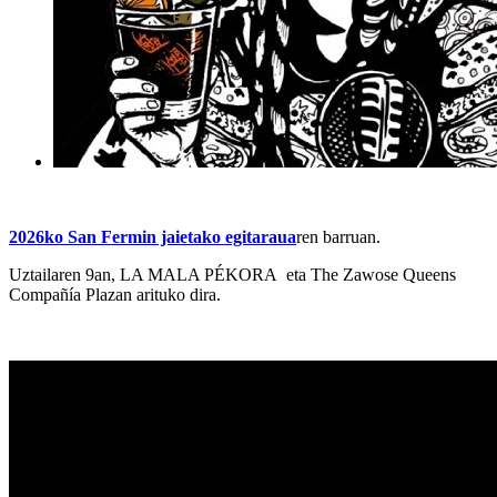
2026ko San Fermin jaietako egitaraua
ren barruan.
Uztailaren 9an, LA MALA PÉKORA eta The Zawose Queens
Compañía Plazan arituko dira.