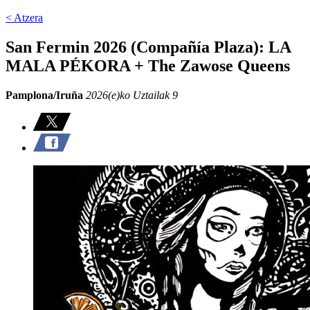
< Atzera
San Fermin 2026 (Compañía Plaza): LA
MALA PÉKORA + The Zawose Queens
Pamplona/Iruña
2026(e)ko Uztailak 9