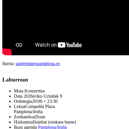
Iturria:
sanferminespamplona.es
Laburrean
Mota
Kontzertua
Data
2026(e)ko Uztailak 9
Ordutegia
20:00 + 23:30
Lekua
Compañía Plaza
Pamplona/Iruña
Zenbatekoa
Doan
Hizkuntza
Hainbat (euskara barne)
Ikusi agenda
Pamplona/Iruña