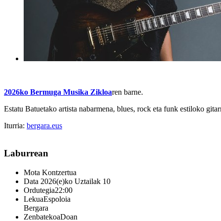
2026ko Bermuga Musika Zikloa
ren barne.
Estatu Batuetako artista nabarmena, blues, rock eta funk estiloko gitar
Iturria:
bergara.eus
Laburrean
Mota
Kontzertua
Data
2026(e)ko Uztailak 10
Ordutegia
22:00
Lekua
Espoloia
Bergara
Zenbatekoa
Doan