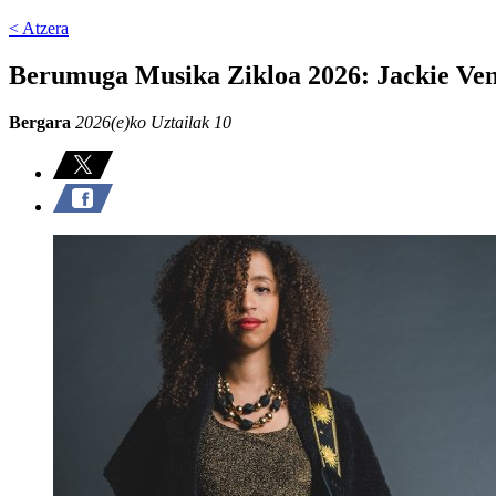
< Atzera
Berumuga Musika Zikloa 2026: Jackie Ve
Bergara
2026(e)ko Uztailak 10