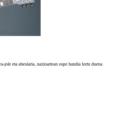
ra-jole eta abeslaria, nazioartean ospe handia lortu duena