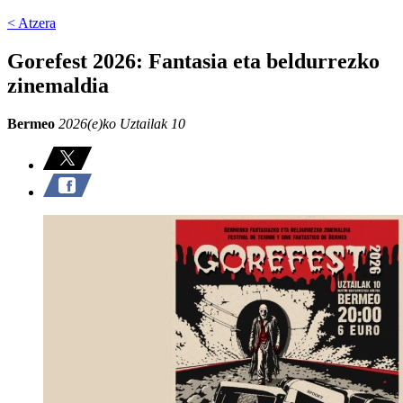
< Atzera
Gorefest 2026: Fantasia eta beldurrezko
zinemaldia
Bermeo
2026(e)ko Uztailak 10