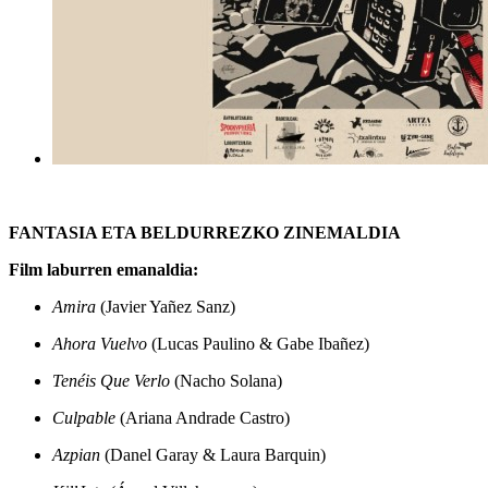
FANTASIA ETA BELDURREZKO ZINEMALDIA
Film laburren emanaldia:
Amira
(Javier Yañez Sanz)
Ahora Vuelvo
(Lucas Paulino & Gabe Ibañez)
Tenéis Que Verlo
(Nacho Solana)
Culpable
(Ariana Andrade Castro)
Azpian
(Danel Garay & Laura Barquin)