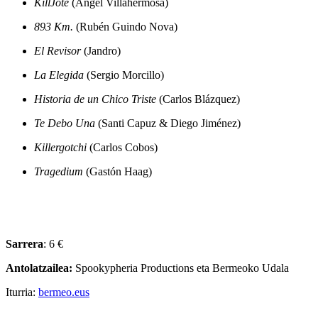
KillJote
(Ángel Villahermosa)
893 Km.
(Rubén Guindo Nova)
El Revisor
(Jandro)
La Elegida
(Sergio Morcillo)
Historia de un Chico Triste
(Carlos Blázquez)
Te Debo Una
(Santi Capuz & Diego Jiménez)
Killergotchi
(Carlos Cobos)
Tragedium
(Gastón Haag)
Sarrera
: 6 €
Antolatzailea:
Spookypheria Productions eta Bermeoko Udala
Iturria:
bermeo.eus