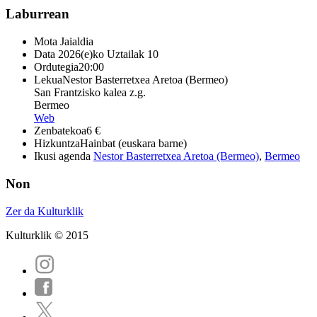
Laburrean
Mota
Jaialdia
Data
2026(e)ko Uztailak 10
Ordutegia
20:00
Lekua
Nestor Basterretxea Aretoa (Bermeo)
San Frantzisko kalea z.g.
Bermeo
Web
Zenbatekoa
6 €
Hizkuntza
Hainbat (euskara barne)
Ikusi agenda
Nestor Basterretxea Aretoa (Bermeo)
,
Bermeo
Non
Zer da Kulturklik
Kulturklik © 2015