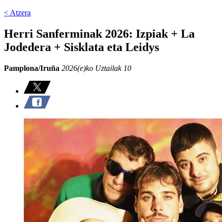
< Atzera
Herri Sanferminak 2026: Izpiak + La
Jodedera + Sisklata eta Leidys
Pamplona/Iruña
2026(e)ko Uztailak 10