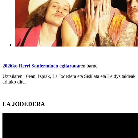
2026ko Herri Sanferminen egitaraua
ren barne.
Uztailaren 10ean, Izpiak, La Jodedera eta Sisklata eta Leidys taldeak
arituko dira.
LA JODEDERA