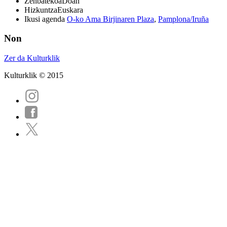
Zenbatekoa
Doan
Hizkuntza
Euskara
Ikusi agenda
O-ko Ama Birjinaren Plaza
,
Pamplona/Iruña
Non
Zer da Kulturklik
Kulturklik © 2015