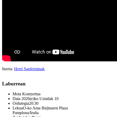
Iturria:
Herri Sanferminak
Laburrean
Mota
Kontzertua
Data
2026(e)ko Uztailak 10
Ordutegia
20:30
Lekua
O-ko Ama Birjinaren Plaza
Pamplona/Iruña