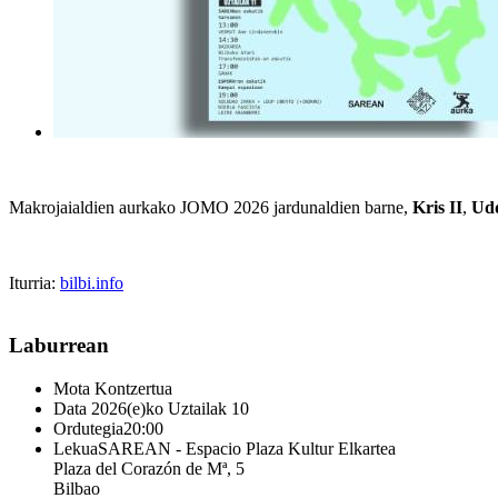
Makrojaialdien aurkako JOMO 2026 jardunaldien barne,
Kris II
,
Ud
Iturria:
bilbi.info
Laburrean
Mota
Kontzertua
Data
2026(e)ko Uztailak 10
Ordutegia
20:00
Lekua
SAREAN - Espacio Plaza Kultur Elkartea
Plaza del Corazón de Mª, 5
Bilbao