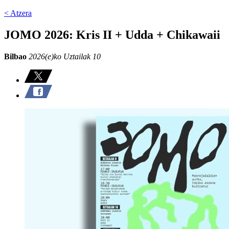
< Atzera
JOMO 2026: Kris II + Udda + Chikawaii
Bilbao
2026(e)ko Uztailak 10