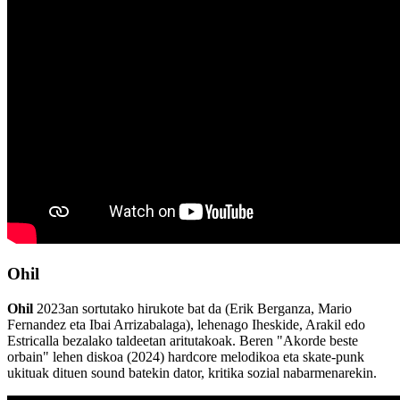
Ohil
Ohil
2023an sortutako hirukote bat da (Erik Berganza, Mario
Fernandez eta Ibai Arrizabalaga), lehenago Iheskide, Arakil edo
Estricalla bezalako taldeetan aritutakoak. Beren "Akorde beste
orbain" lehen diskoa (2024) hardcore melodikoa eta skate-punk
ukituak dituen sound batekin dator, kritika sozial nabarmenarekin.