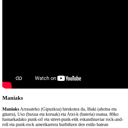
Maniaks
Maniaks
Arrasateko (Gipuzkoa) hirukotea da, Iñaki (ahotsa eta
gitarra), Uso (baxua eta koruak) eta Atxi-k (bateria) osatua. 80ko
hamarkadako punk-oi! eta street-punk-etik eskandinaviar rock-and-
roll eta punk-rock amerikarrera hurbiltzen den estilo batean