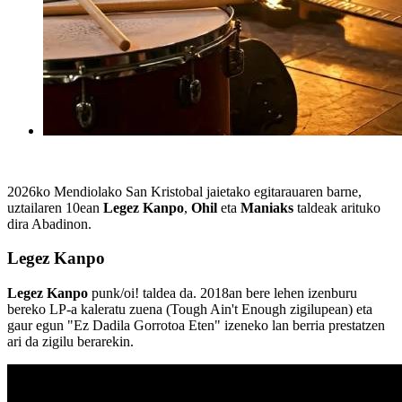
2026ko Mendiolako San Kristobal jaietako egitarauaren barne,
uztailaren 10ean
Legez Kanpo
,
Ohil
eta
Maniaks
taldeak arituko
dira Abadinon.
Legez Kanpo
Legez Kanpo
punk/oi! taldea da. 2018an bere lehen izenburu
bereko LP-a kaleratu zuena (Tough Ain't Enough zigilupean) eta
gaur egun "Ez Dadila Gorrotoa Eten" izeneko lan berria prestatzen
ari da zigilu berarekin.