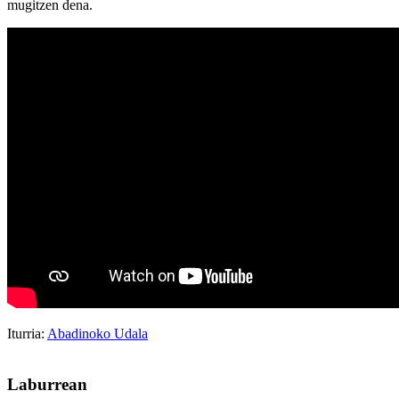
mugitzen dena.
Iturria:
Abadinoko Udala
Laburrean