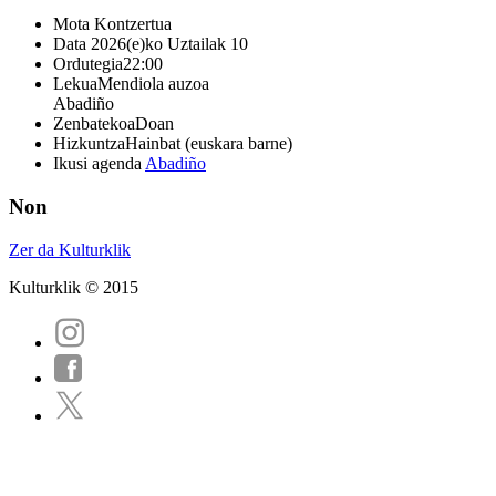
Mota
Kontzertua
Data
2026(e)ko Uztailak 10
Ordutegia
22:00
Lekua
Mendiola auzoa
Abadiño
Zenbatekoa
Doan
Hizkuntza
Hainbat (euskara barne)
Ikusi agenda
Abadiño
Non
Zer da Kulturklik
Kulturklik © 2015