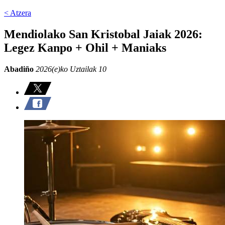
< Atzera
Mendiolako San Kristobal Jaiak 2026:
Legez Kanpo + Ohil + Maniaks
Abadiño
2026(e)ko Uztailak 10