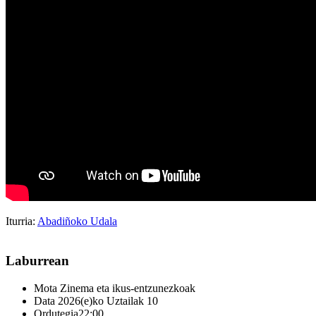
Iturria:
Abadiñoko Udala
Laburrean
Mota
Zinema eta ikus-entzunezkoak
Data
2026(e)ko Uztailak 10
Ordutegia
22:00