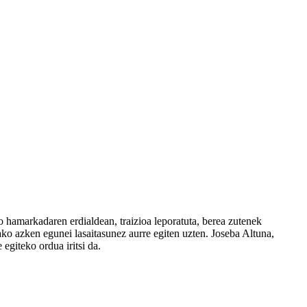
 hamarkadaren erdialdean, traizioa leporatuta, berea zutenek
zako azken egunei lasaitasunez aurre egiten uzten. Joseba Altuna,
egiteko ordua iritsi da.