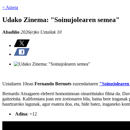
< Atzera
Udako Zinema: "Soinujolearen semea"
Abadiño
2026(e)ko Uztailak 10
Uztailaren 10ean
Fernando Bernués
zuzendariaren
"Soinujolearen
Bernardo Atxagaren eleberri homonimoan oinarritutako filma da. David
gaitzetsita. Kaliforniara joan zen zorionaren bila, baina bere iraganak
haurtzaroko lagunak, agur esatera doa, eta, bide batez, iraganeko kontu
Adina
: +12