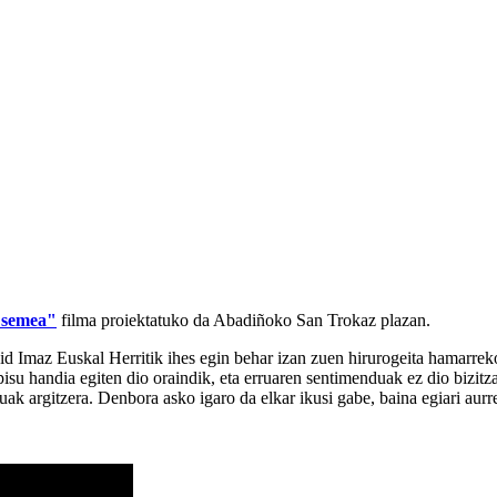
 semea"
filma proiektatuko da Abadiñoko San Trokaz plazan.
 Imaz Euskal Herritik ihes egin behar izan zuen hirurogeita hamarreko
 pisu handia egiten dio oraindik, eta erruaren sentimenduak ez dio bizit
ak argitzera. Denbora asko igaro da elkar ikusi gabe, baina egiari aurre 