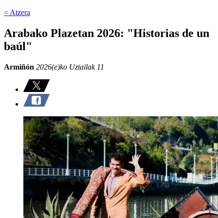
< Atzera
Arabako Plazetan 2026: "Historias de un
baúl"
Armiñón
2026(e)ko Uztailak 11