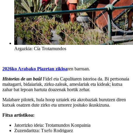
Argazkia: Cía Trotamundos
2026ko Arabako Plazetan zikloa
ren barruan.
Historias de un baúl
Fidel eta Capulitaren istorioa da. Bi pertsonaia
maitagarri, bidaiariak, zirku-zaleak, ameslariak eta kideak; kutxa
zahar bat lepoan hartuta doazenak hortik zehar.
Malabare pilotek, hula hoop uztaiek eta akrobaziak burutzen diren
kutxak osatzen dute
zirko eta umorez jositako ikuskizuna
.
Fitxa artistikoa:
Jatorrizko ideia
: Trotamundos Konpainia
Zuzendaritza
: Txefo Rodriguez