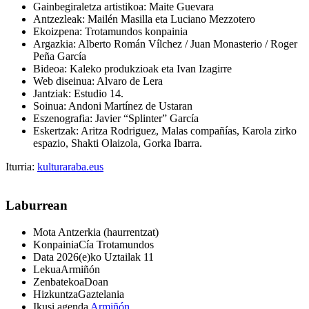
Gainbegiraletza artistikoa
: Maite Guevara
Antzezleak
: Mailén Masilla eta Luciano Mezzotero
Ekoizpena
: Trotamundos konpainia
Argazkia
: Alberto Román Vílchez / Juan Monasterio / Roger
Peña García
Bideoa
: Kaleko produkzioak eta Ivan Izagirre
Web diseinua: Alvaro de Lera
Jantziak
: Estudio 14.
Soinua
: Andoni Martínez de Ustaran
Eszenografia
: Javier “Splinter” García
Eskertzak
: Aritza Rodriguez, Malas compañías, Karola zirko
espazio, Shakti Olaizola, Gorka Ibarra.
Iturria:
kulturaraba.eus
Laburrean
Mota
Antzerkia (haurrentzat)
Konpainia
Cía Trotamundos
Data
2026(e)ko Uztailak 11
Lekua
Armiñón
Zenbatekoa
Doan
Hizkuntza
Gaztelania
Ikusi agenda
Armiñón