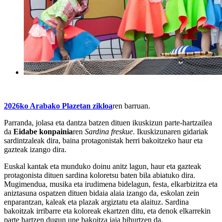
2026ko Arabako Plazetan zikloa
ren barruan.
Parranda, jolasa eta dantza batzen dituen ikuskizun parte-hartzailea
da
Eidabe konpainia
ren
Sardina freskue
. Ikuskizunaren gidariak
sardintzaleak dira, baina protagonistak herri bakoitzeko haur eta
gazteak izango dira.
Euskal kantak eta munduko doinu anitz lagun, haur eta gazteak
protagonista dituen sardina koloretsu baten bila abiatuko dira.
Mugimendua, musika eta irudimena bidelagun, festa, elkarbizitza eta
aniztasuna ospatzen dituen bidaia alaia izango da, eskolan zein
enparantzan, kaleak eta plazak argiztatu eta alaituz. Sardina
bakoitzak irribarre eta koloreak ekartzen ditu, eta denok elkarrekin
parte hartzen dugun une bakoitza jaia bihurtzen da.