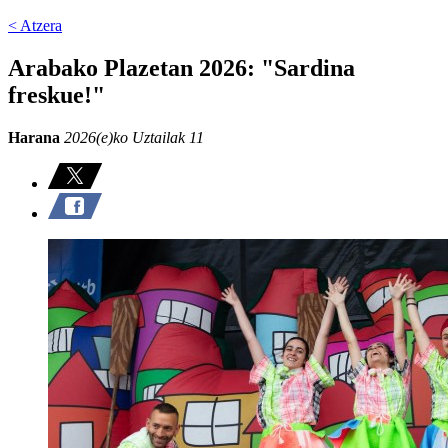
< Atzera
Arabako Plazetan 2026: "Sardina
freskue!"
Harana
2026(e)ko Uztailak 11