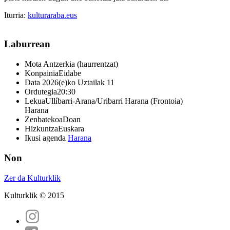
Iturria:
kulturaraba.eus
Laburrean
Mota
Antzerkia (haurrentzat)
Konpainia
Eidabe
Data
2026(e)ko Uztailak 11
Ordutegia
20:30
Lekua
Ullíbarri-Arana/Uribarri Harana (Frontoia)
Harana
Zenbatekoa
Doan
Hizkuntza
Euskara
Ikusi agenda
Harana
Non
Zer da Kulturklik
Kulturklik © 2015