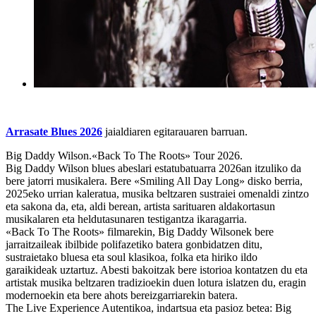
Arrasate Blues 2026
jaialdiaren egitarauaren barruan.
Big Daddy Wilson.
«Back To The Roots» Tour 2026.
Big Daddy Wilson blues abeslari estatubatuarra 2026an itzuliko da
bere jatorri musikalera. Bere «Smiling All Day Long» disko berria,
2025eko urrian kaleratua, musika beltzaren sustraiei omenaldi zintzo
eta sakona da, eta, aldi berean, artista sarituaren aldakortasun
musikalaren eta heldutasunaren testigantza ikaragarria.
«Back To The Roots» filmarekin, Big Daddy Wilsonek bere
jarraitzaileak ibilbide polifazetiko batera gonbidatzen ditu,
sustraietako bluesa eta soul klasikoa, folka eta hiriko ildo
garaikideak uztartuz. Abesti bakoitzak bere istorioa kontatzen du eta
artistak musika beltzaren tradizioekin duen lotura islatzen du, eragin
modernoekin eta bere ahots bereizgarriarekin batera.
The Live Experience Autentikoa, indartsua eta pasioz betea: Big