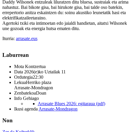
Daddy Wilsonek entzuleak liluratzen ditu bluesa, sustraiak eta arima
nahastuz. Bai bikote gisa, bai hirukote gisa, bai talde oso batekin,
errepertorio anitza eskaintzen du: soinu akustiko leunetatik hasi eta
elektrifikatzaileetaraino.
Agertoki txiki eta intimoetan edo jaialdi handietan, aitatxi Wilsonek
une gozoak eta energia hutsa ematen ditu.
Iturria:
arrasate.eus
Laburrean
Mota
Kontzertua
Data
2026(e)ko Uztailak 11
Ordutegia
22:30
Lekua
Herriko plaza
Arrasate-Mondragon
Zenbatekoa
Doan
Info Gehiago
Arrasate Blues 2026: egitaraua (pdf)
Ikusi agenda
Arrasate-Mondragon
Non
Zer da Kulturklik