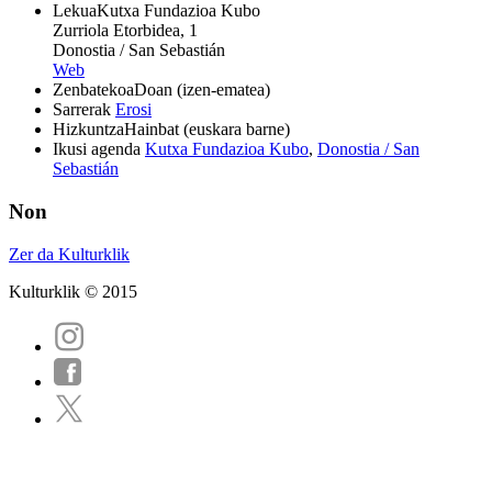
Lekua
Kutxa Fundazioa Kubo
Zurriola Etorbidea, 1
Donostia / San Sebastián
Web
Zenbatekoa
Doan (izen-ematea)
Sarrerak
Erosi
Hizkuntza
Hainbat (euskara barne)
Ikusi agenda
Kutxa Fundazioa Kubo
,
Donostia / San
Sebastián
Non
Zer da Kulturklik
Kulturklik © 2015