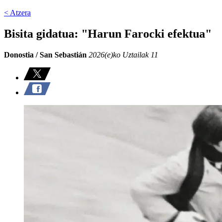
< Atzera
Bisita gidatua: "Harun Farocki efektua"
Donostia / San Sebastián
2026(e)ko Uztailak 11