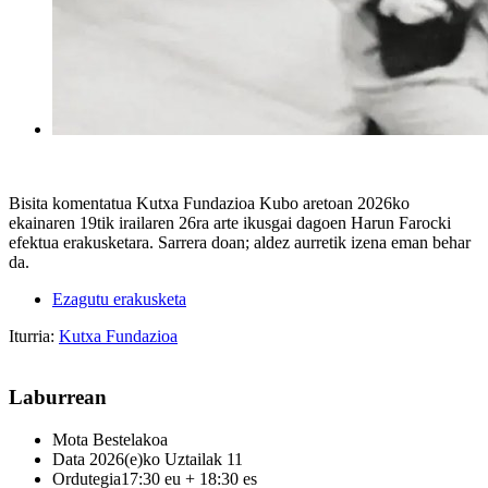
Bisita komentatua Kutxa Fundazioa Kubo aretoan 2026ko
ekainaren 19tik irailaren 26ra arte ikusgai dagoen Harun Farocki
efektua erakusketara. Sarrera doan; aldez aurretik izena eman behar
da.
Ezagutu erakusketa
Iturria:
Kutxa Fundazioa
Laburrean
Mota
Bestelakoa
Data
2026(e)ko Uztailak 11
Ordutegia
17:30 eu + 18:30 es