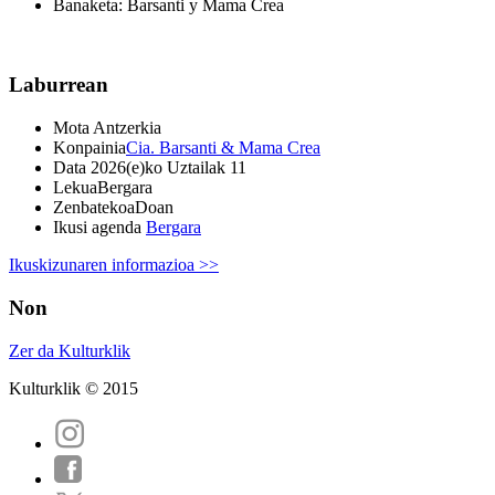
Banaketa: Barsanti y Mama Crea
Laburrean
Mota
Antzerkia
Konpainia
Cia. Barsanti & Mama Crea
Data
2026(e)ko Uztailak 11
Lekua
Bergara
Zenbatekoa
Doan
Ikusi agenda
Bergara
Ikuskizunaren informazioa >>
Non
Zer da Kulturklik
Kulturklik © 2015