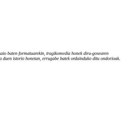
-saio baten formatuarekin, tragikomedia honek diru-gosearen
a duen istorio honetan, errugabe batek ordainduko ditu ondorioak.