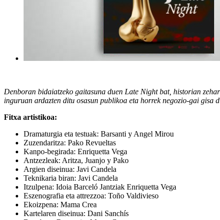
Denboran bidaiatzeko gaitasuna duen Late Night bat, historian zehar 
inguruan ardazten ditu osasun publikoa eta horrek negozio-gai gisa 
Fitxa artistikoa:
Dramaturgia eta testuak: Barsanti y Angel Mirou
Zuzendaritza: Pako Revueltas
Kanpo-begirada: Enriquetta Vega
Antzezleak: Aritza, Juanjo y Pako
Argien diseinua: Javi Candela
Teknikaria biran: Javi Candela
Itzulpena: Idoia Barceló Jantziak Enriquetta Vega
Eszenografia eta attrezzoa: Toño Valdivieso
Ekoizpena: Mama Crea
Kartelaren diseinua: Dani Sanchís