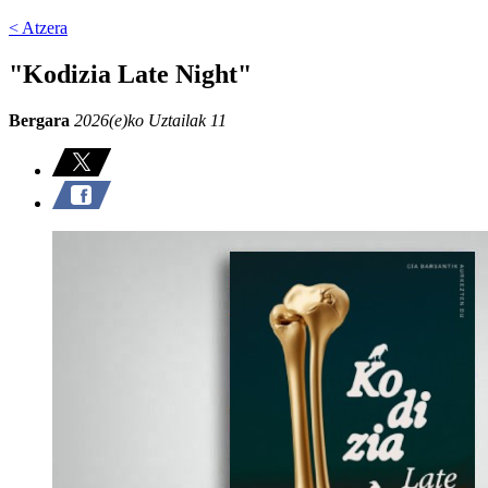
< Atzera
"Kodizia Late Night"
Bergara
2026(e)ko Uztailak 11