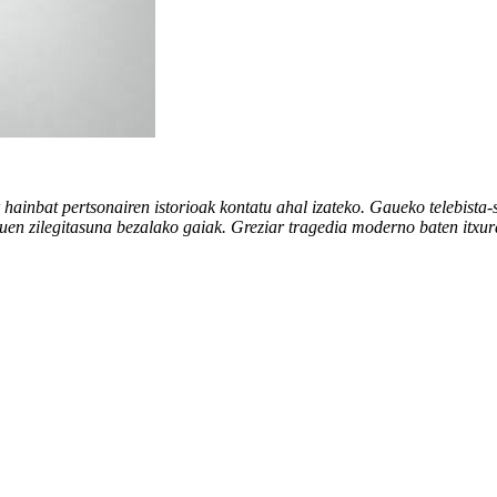
hainbat pertsonairen istorioak kontatu ahal izateko. Gaueko telebista
duen zilegitasuna bezalako gaiak. Greziar tragedia moderno baten itxur