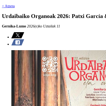
< Atzera
Urdaibaiko Organoak 2026: Patxi García 
Gernika-Lumo
2026(e)ko Uztailak 11