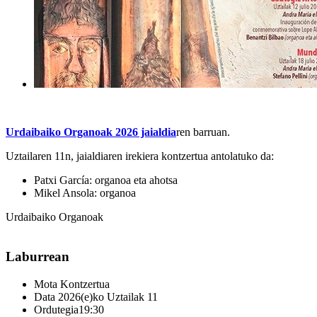
Urdaibaiko Organoak 2026 jaialdia
ren barruan.
Uztailaren 11n, jaialdiaren irekiera kontzertua antolatuko da:
Patxi García: organoa eta ahotsa
Mikel Ansola: organoa
Urdaibaiko Organoak
Laburrean
Mota
Kontzertua
Data
2026(e)ko Uztailak 11
Ordutegia
19:30