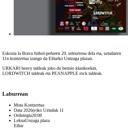
Eskozia la Brava futbol-peñaren 20. urteurrena dela eta, uztailaren
11n kontzertua izango da Eibarko Untzaga plazan.
URKARI heavy taldeak joko du bertsio klasikoekin,
LORDWITCH taldeak eta PEANAPPLE rock taldeak.
Laburrean
Mota
Kontzertua
Data
2026(e)ko Uztailak 11
Ordutegia
20:00
Lekua
Unzaga plaza
Eibar