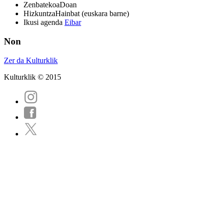
Zenbatekoa
Doan
Hizkuntza
Hainbat (euskara barne)
Ikusi agenda
Eibar
Non
Zer da Kulturklik
Kulturklik © 2015