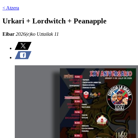
< Atzera
Urkari + Lordwitch + Peanapple
Eibar
2026(e)ko Uztailak 11