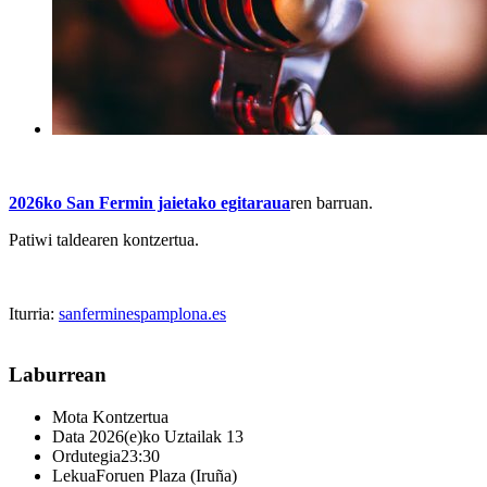
2026ko San Fermin jaietako egitaraua
ren barruan.
Patiwi taldearen kontzertua.
Iturria:
sanferminespamplona.es
Laburrean
Mota
Kontzertua
Data
2026(e)ko Uztailak 13
Ordutegia
23:30
Lekua
Foruen Plaza (Iruña)