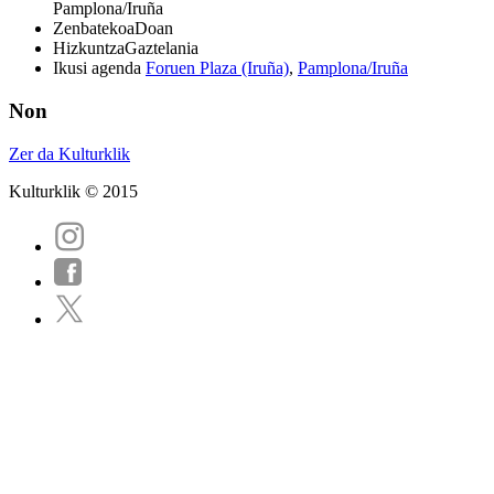
Pamplona/Iruña
Zenbatekoa
Doan
Hizkuntza
Gaztelania
Ikusi agenda
Foruen Plaza (Iruña)
,
Pamplona/Iruña
Non
Zer da Kulturklik
Kulturklik © 2015