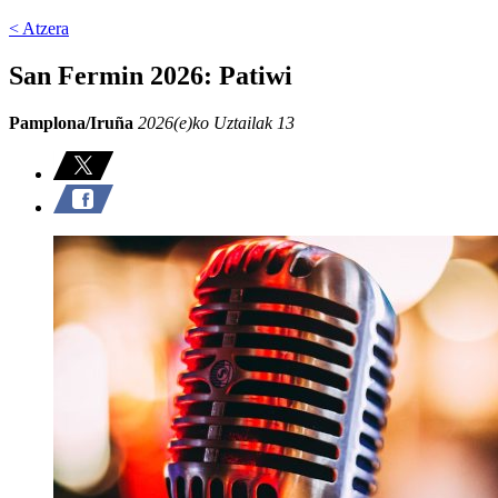
< Atzera
San Fermin 2026: Patiwi
Pamplona/Iruña
2026(e)ko Uztailak 13