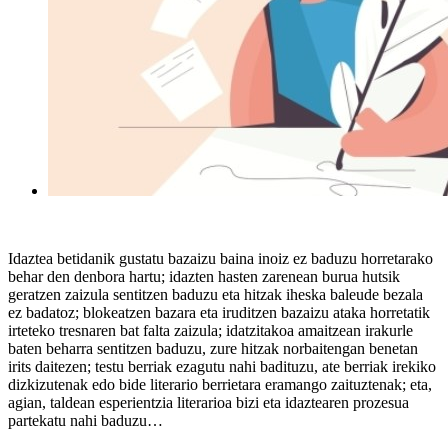
Idaztea betidanik gustatu bazaizu baina inoiz ez baduzu horretarako
behar den denbora hartu; idazten hasten zarenean burua hutsik
geratzen zaizula sentitzen baduzu eta hitzak iheska baleude bezala
ez badatoz; blokeatzen bazara eta iruditzen bazaizu ataka horretatik
irteteko tresnaren bat falta zaizula; idatzitakoa amaitzean irakurle
baten beharra sentitzen baduzu, zure hitzak norbaitengan benetan
irits daitezen; testu berriak ezagutu nahi badituzu, ate berriak irekiko
dizkizutenak edo bide literario berrietara eramango zaituztenak; eta,
agian, taldean esperientzia literarioa bizi eta idaztearen prozesua
partekatu nahi baduzu…