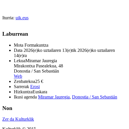
Iturria:
uik.eus
Laburrean
Mota
Formakuntza
Data
2026(e)ko uztailaren 13(e)tik 2026(e)ko uztailaren
14(e)ra
Lekua
Miramar Jauregia
Mirakontxa Pasealekua, 48
Donostia / San Sebastián
Web
Zenbatekoa
25 €
Sarrerak
Erosi
Hizkuntza
Euskara
Ikusi agenda
Miramar Jauregia
,
Donostia / San Sebastián
Non
Zer da Kulturklik
Kulturklik © 2015