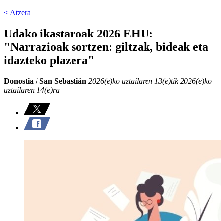
< Atzera
Udako ikastaroak 2026 EHU:
"Narrazioak sortzen: giltzak, bideak eta
idazteko plazera"
Donostia / San Sebastián
2026(e)ko uztailaren 13(e)tik 2026(e)ko
uztailaren 14(e)ra