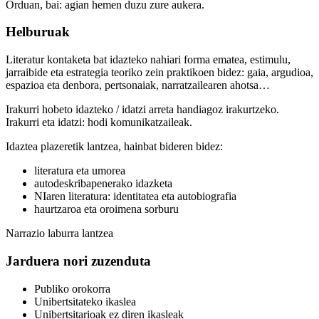
Orduan, bai: agian hemen duzu zure aukera.
Helburuak
Literatur kontaketa bat idazteko nahiari forma ematea, estimulu,
jarraibide eta estrategia teoriko zein praktikoen bidez: gaia, argudioa,
espazioa eta denbora, pertsonaiak, narratzailearen ahotsa…
Irakurri hobeto idazteko / idatzi arreta handiagoz irakurtzeko.
Irakurri eta idatzi: hodi komunikatzaileak.
Idaztea plazeretik lantzea, hainbat bideren bidez:
literatura eta umorea
autodeskribapenerako idazketa
NIaren literatura: identitatea eta autobiografia
haurtzaroa eta oroimena sorburu
Narrazio laburra lantzea
Jarduera nori zuzenduta
Publiko orokorra
Unibertsitateko ikaslea
Unibertsitarioak ez diren ikasleak