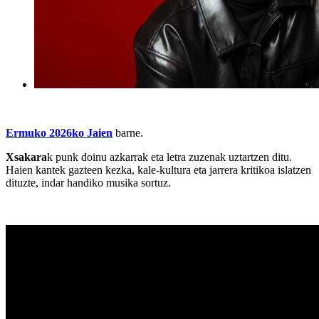
Ermuko 2026ko Jaien
barne.
Xsakara
k punk doinu azkarrak eta letra zuzenak uztartzen ditu.
Haien kantek gazteen kezka, kale-kultura eta jarrera kritikoa islatzen
dituzte, indar handiko musika sortuz.