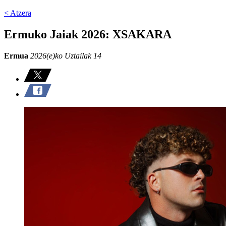
< Atzera
Ermuko Jaiak 2026: XSAKARA
Ermua
2026(e)ko Uztailak 14