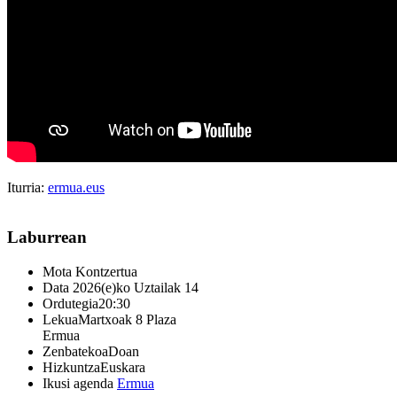
Iturria:
ermua.eus
Laburrean
Mota
Kontzertua
Data
2026(e)ko Uztailak 14
Ordutegia
20:30
Lekua
Martxoak 8 Plaza
Ermua
Zenbatekoa
Doan
Hizkuntza
Euskara
Ikusi agenda
Ermua