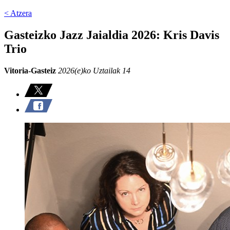
< Atzera
Gasteizko Jazz Jaialdia 2026: Kris Davis
Trio
Vitoria-Gasteiz
2026(e)ko Uztailak 14