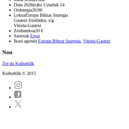
Data
2026(e)ko Uztailak 14
Ordutegia
20:00
Lekua
Europa Biltzar Jauregia
Gasteiz Etorbidea, z/g
Vitoria-Gasteiz
Zenbatekoa
20 €
Sarrerak
Erosi
Ikusi agenda
Europa Biltzar Jauregia
,
Vitoria-Gasteiz
Non
Zer da Kulturklik
Kulturklik © 2015