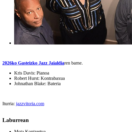
2026ko Gasteizko Jazz Jaialdia
ren barne.
Kris Davis: Pianoa
Robert Hurst: Kontrabaxua
Johnathan Blake: Bateria
Iturria:
jazzvitoria.com
Laburrean
Mota
Kontzertua