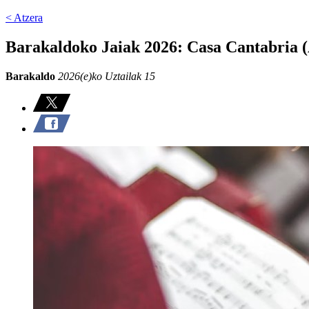
< Atzera
Barakaldoko Jaiak 2026: Casa Cantabria 
Barakaldo
2026(e)ko Uztailak 15