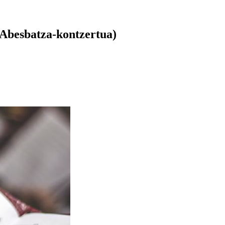
(Abesbatza-kontzertua)