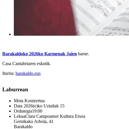
Barakaldoko 2026ko Karmenak Jaien
barne.
Casa Cantabriaren eskutik.
Iturria:
barakaldo.eus
Laburrean
Mota
Kontzertua
Data
2026(e)ko Uztailak 15
Ordutegia
19:00
Lekua
Clara Campoamor Kultura Etxea
Gernikako Arbola, 41
Barakaldo