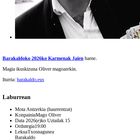
Barakaldoko 2026ko Karmenak Jaien
barne.
Magia ikuskizuna Oliver magoarekin.
Iturria:
barakaldo.eus
Laburrean
Mota
Antzerkia (haurrentzat)
Konpainia
Mago Oliver
Data
2026(e)ko Uztailak 15
Ordutegia
19:00
Lekua
Txosnagunea
Barakaldo