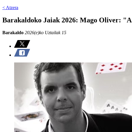
< Atzera
Barakaldoko Jaiak 2026: Mago Oliver: "A 
Barakaldo
2026(e)ko Uztailak 15