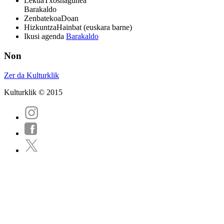
Lekua
Txosnagunea
Barakaldo
Zenbatekoa
Doan
Hizkuntza
Hainbat (euskara barne)
Ikusi agenda
Barakaldo
Non
Zer da Kulturklik
Kulturklik © 2015