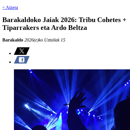
< Atzera
Barakaldoko Jaiak 2026: Tribu Cohetes +
Tiparrakers eta Ardo Beltza
Barakaldo
2026(e)ko Uztailak 15