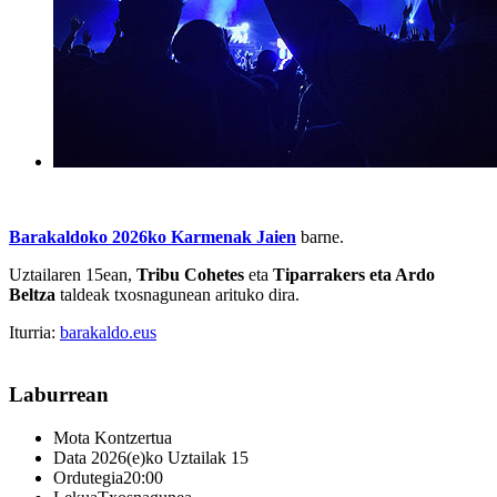
Barakaldoko 2026ko Karmenak Jaien
barne.
Uztailaren 15ean,
Tribu Cohetes
eta
Tiparrakers eta Ardo
Beltza
taldeak txosnagunean arituko dira.
Iturria:
barakaldo.eus
Laburrean
Mota
Kontzertua
Data
2026(e)ko Uztailak 15
Ordutegia
20:00