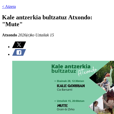
< Atzera
Kale antzerkia bultzatuz Atxondo:
"Mute"
Atxondo
2026(e)ko Uztailak 15