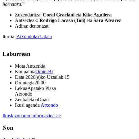
horretara!
"
Zuzendaritza:
Coral Graciani
eta
Kike Aguilera
Antzezleak:
Rodrigo Lacasa (Toli)
eta
Sara Álvarez
Adina: denontzat
Iturria:
Atxondoko Udala
Laburrean
Mota
Antzerkia
Konpainia
Orain-Bi
Data
2026(e)ko Uztailak 15
Ordutegia
20:00
Lekua
Apatako Plaza
Atxondo
Zenbatekoa
Doan
Ikusi agenda
Atxondo
Ikuskizunaren informazioa >>
Non