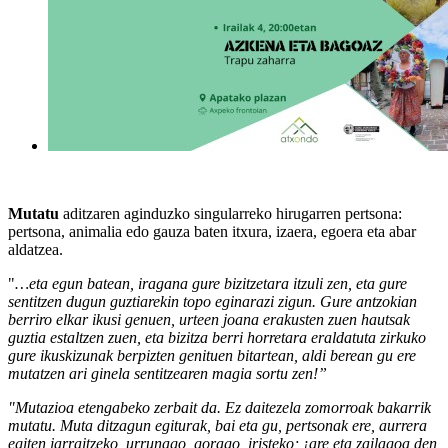
Mutatu
aditzaren aginduzko singularreko hirugarren pertsona:
pertsona, animalia edo gauza baten itxura, izaera, egoera eta abar
aldatzea.
"
…eta egun batean, iragana gure bizitzetara itzuli zen, eta gure
sentitzen dugun guztiarekin topo eginarazi zigun. Gure antzokian
berriro elkar ikusi genuen, urteen joana erakusten zuen hautsak
guztia estaltzen zuen, eta bizitza berri horretara eraldatuta zirkuko
gure ikuskizunak berpizten genituen bitartean, aldi berean gu ere
mutatzen ari ginela sentitzearen magia sortu zen!”
"Mutazioa etengabeko zerbait da. Ez daitezela zomorroak bakarrik
mutatu. Muta ditzagun egiturak, bai eta gu, pertsonak ere, aurrera
egiten jarraitzeko, urrunago, gorago, iristeko; ¡are eta zailagoa den